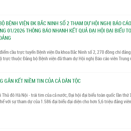
Ộ BỆNH VIỆN ĐK BẮC NINH SỐ 2 THAM DỰ HỘI NGHỊ BÁO CÁO
G 01/2026 THÔNG BÁO NHANH KẾT QUẢ ĐẠI HỘI ĐẠI BIỂU T
 ĐẢNG
điểm cầu trực tuyến Bệnh viện Đa khoa Bắc Ninh số 2, 270 đồng chí đảng
 bộ trực thuộc Đảng bộ Bệnh viện đã tham dự Hội nghị Báo cáo viên Trung
G GẮN KẾT NIỀM TIN CỦA CẢ DÂN TỘC
 Thủ đô Hà Nội - trái tim của cả nước, Đại hội đại biểu toàn quốc lần thứ
hể với sự tham dự của 1.586 đại biểu đại diện cho hơn 5,6 triệu đảng viên