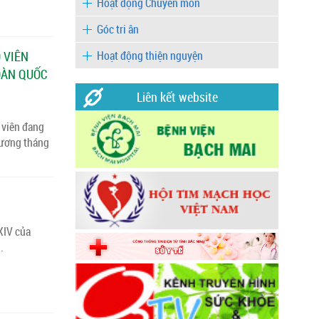
Hoạt động Chuyên môn
Góc tri ân
 VIÊN
Hoạt động thiện nguyện
OÀN QUỐC
Liên kết website
 viên đang
 ương tháng
 XIV của
.