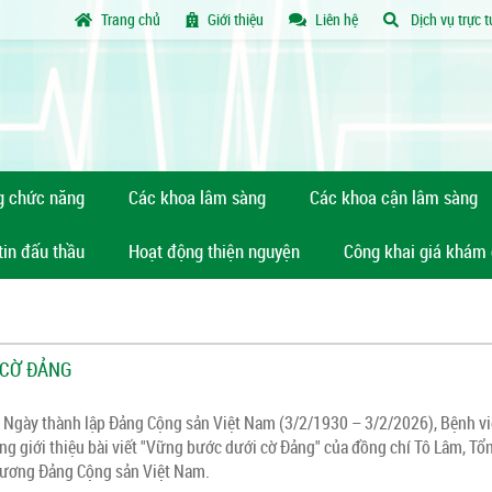
Trang chủ
Giới thiệu
Liên hệ
Dịch vụ trực 
g chức năng
Các khoa lâm sàng
Các khoa cận lâm sàng
tin đấu thầu
Hoạt động thiện nguyện
Công khai giá khám
 CỜ ĐẢNG
Ngày thành lập Đảng Cộng sản Việt Nam (3/2/1930 – 3/2/2026), Bệnh vi
ọng giới thiệu bài viết "Vững bước dưới cờ Đảng" của đồng chí Tô Lâm, Tổ
 ương Đảng Cộng sản Việt Nam.