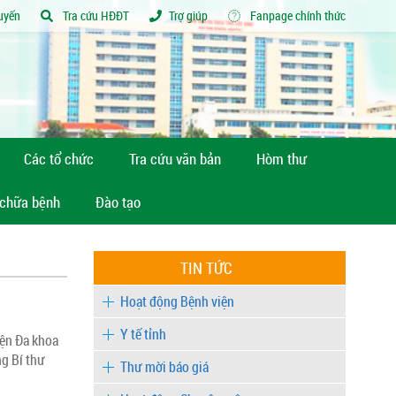
tuyến
Tra cứu HĐĐT
Trợ giúp
Fanpage chính thức
Các tổ chức
Tra cứu văn bản
Hòm thư
 chữa bệnh
Đào tạo
TIN TỨC
Hoạt động Bệnh viện
Y tế tỉnh
ện Đa khoa
ng Bí thư
Thư mời báo giá