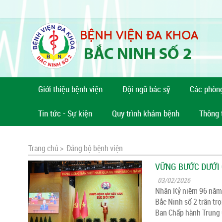
Giới thiệu bệnh viện
Đội ngũ bác sỹ
Các phòn
Tin tức - Sự kiện
Quy trình khám bệnh
Thông 
Trang chủ >
Đảng bộ bệnh viện
VỮNG BƯỚC DƯỚI
03/02/2026
Nhân Kỷ niệm 96 năm 
Bắc Ninh số 2 trân tr
Ban Chấp hành Trung