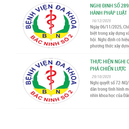
NGHỊ ĐỊNH SỐ 28
HÀNH PHÁP LUẬT
16/12/2025
Ngày 06/11/2025, Chí
biệt trong xây dựng v
hội. Nghị định có hiệ
phương thức xây dựng
THỰC HIỆN NGHỊ 
PHÁ CHIẾN LƯỢC
29/10/2025
Nghị quyết số 72-NQ/
dân trong tình hình mớ
nhìn khoa học của Đản