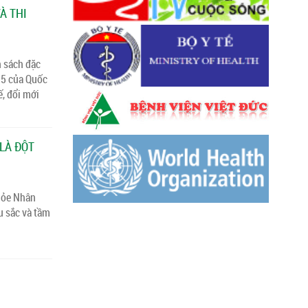
À THI
h sách đặc
15 của Quốc
ế, đổi mới
LÀ ĐỘT
hỏe Nhân
âu sắc và tầm