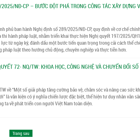
9/2025/NĐ-CP – BƯỚC ĐỘT PHÁ TRONG CÔNG TÁC XÂY DỰNG V
nh phủ ban hành Nghị định số 289/2025/NĐ-CP, quy định về cơ chế chín
à thi hành pháp luật, nhằm triển khai thực hiện Nghị quyết 197/2025/QH
u lực từ ngày ký, đánh dấu một bước tiến quan trọng trong cải cách thể ch
 pháp luật theo hướng chủ động, chuyên nghiệp và thực tiễn hơn.
QUYẾT 72- NQ/TW: KHOA HỌC, CÔNG NGHỆ VÀ CHUYỂN ĐỔI SỐ 
TW về “Một số giải pháp tăng cường bảo vệ, chăm sóc và nâng cao sức k
i” là văn kiện có ý nghĩa chiến lược đặc biệt, thể hiện tư duy nhân văn s
g ta về phát triển con người Việt Nam toàn diện.
Trang sau