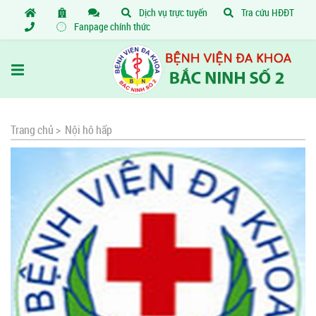
Dịch vụ trực tuyến
Tra cứu HĐĐT
Fanpage chính thức
Trang chủ >
Nội hô hấp