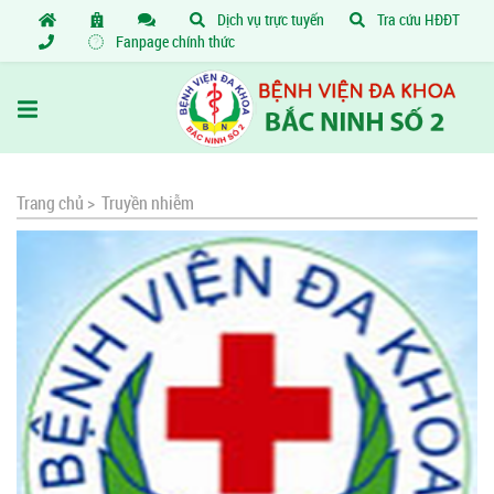
Dịch vụ trực tuyến
Tra cứu HĐĐT
Fanpage chính thức
Trang chủ >
Truyền nhiễm