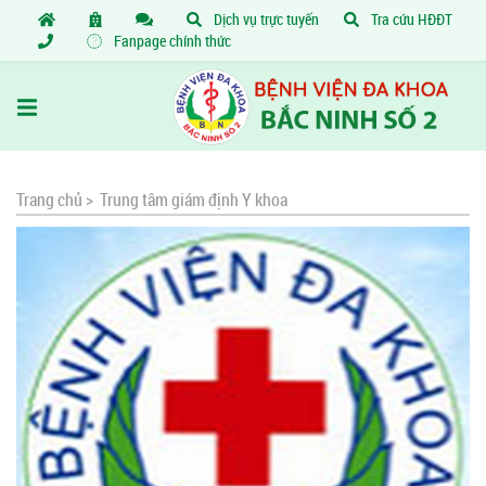
Dịch vụ trực tuyến
Tra cứu HĐĐT
Fanpage chính thức
Trang chủ >
Trung tâm giám định Y khoa