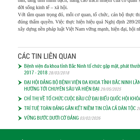
bản, tăng tính minh bạch, nâng cao trách nhiệm của cơ quan s
đời sống kinh tế – xã hội.
Với tầm quan trọng đó, mỗi cơ quan, tổ chức, cán bộ thực th
đúng thẩm quyền. Việc thực hiện hiệu quả Nghị định 289/2
xây dựng nền pháp luật Việt Nam vững mạnh, hiện đại, hội nh
CÁC TIN LIÊN QUAN
Bệnh viện đa khoa tỉnh Bắc Ninh tổ chức gặp mặt, phát thưở
2017 - 2018
28/03/2018
ĐẠI HỘI ĐẢNG BỘ BỆNH VIỆN ĐA KHOA TỈNH BẮC NINH LẦ
HƯỚNG TỚI CHUYÊN SÂU VÀ HIỆN ĐẠI
29/05/2025
CHỈ THỊ VỀ TỔ CHỨC CUỘC BẦU CỬ ĐẠI BIỂU QUỐC HỘI KHÓ
TRÍ TUỆ TOÀN ĐẢNG GẮN KẾT NIỀM TIN CỦA CẢ DÂN TỘC
20
VỮNG BƯỚC DƯỚI CỜ ĐẢNG
03/02/2026