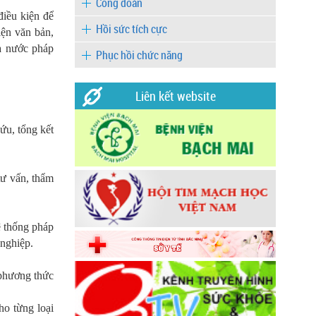
Công đoàn
điều kiện để
Hồi sức tích cực
iện văn bản,
à nước pháp
Phục hồi chức năng
Liên kết website
ứu, tổng kết
tư vấn, thẩm
ệ thống pháp
 nghiệp.
 phương thức
ho từng loại