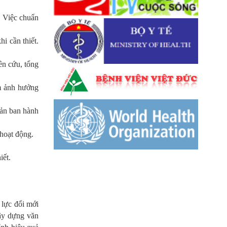
. Việc chuẩn
i cần thiết.
ên cứu, tổng
àm ảnh hưởng
bản ban hành
hoạt động.
iết.
.
lực đổi mới
xây dựng văn