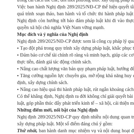
Việc ban hành Nghị định 289/2025/NĐ-CP thể hiện quyết tâm
quá trình soạn thảo, ban hành và tổ chức thi hành pháp luậ
Nghị định còn hướng tới bảo đảm pháp luật khi đi vào th
quyền xã hội chủ nghĩa Việt Nam vững mạnh.
Mục đích và ý nghĩa của Nghị định
Nghị định 289/2025/NĐ-CP được xem là công cụ pháp lý qu
• Tạo đột phá trong quy trình xây dựng pháp luật, khắc phục t
• Đảm bảo cơ chế tài chính rõ ràng và minh bạch, giúp các c
thực tiễn, đánh giá tác động chính sách.
• Nâng cao chất lượng văn bản quy phạm pháp luật, hướng đến 
• Tăng cường nguồn lực chuyên gia, mở rộng khả năng huy đ
định, xây dựng chính sách.
• Nâng cao hiệu quả thi hành pháp luật, rút ngắn khoảng cách
Có thể khẳng định, Nghị định ra đời không chỉ giải quyết bài
luật, góp phần thúc đẩy phát triển kinh tế – xã hội, cải thiệ
Những điểm mới, nổi bật của Nghị định
Nghị định 289/2025/NĐ-CP quy định nhiều nội dung quan trọn
xây dựng pháp luật. Một số điểm đáng chú ý gồm:
Thứ nhất,
ban hành danh mục nhiệm vụ và nội dung hoạt độ