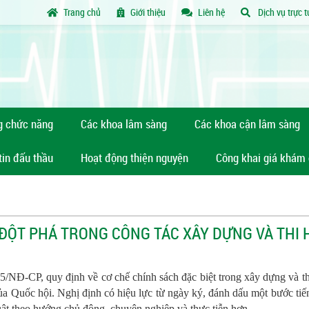
Trang chủ
Giới thiệu
Liên hệ
Dịch vụ trực 
g chức năng
Các khoa lâm sàng
Các khoa cận lâm sàng
tin đấu thầu
Hoạt động thiện nguyện
Công khai giá khám
 ĐỘT PHÁ TRONG CÔNG TÁC XÂY DỰNG VÀ THI
/NĐ-CP, quy định về cơ chế chính sách đặc biệt trong xây dựng và t
ủa Quốc hội. Nghị định có hiệu lực từ ngày ký, đánh dấu một bước tiế
uật theo hướng chủ động, chuyên nghiệp và thực tiễn hơn.