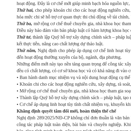
hoạt động. Đây là cơ chế mới giúp minh bạch hóa nguồn lực, hạ
Thứ hai,
cho phép khoán chi cho các hoạt động nghiên cứu, x
hóa mức chi sẽ hỗ trợ cơ quan thực thi chủ động về tài chính,
Thứ ba,
mở rộng cơ chế thuê chuyên gia, nhà khoa học tham 
Điều này bảo đảm văn bản pháp luật có hàm lượng khoa học ca
Thứ tư,
thành lập Quỹ hỗ trợ xây dựng chính sách – pháp luậ
kết thực tiễn, nâng cao chất lượng dự thảo luật.
Thứ năm,
Nghị định cho phép áp dụng cơ chế linh hoạt tù
đến hoạt động thường xuyên của bộ, ngành, địa phương.
Những điểm mới này tạo nền tảng quan trọng để công tác xây
đều có chất lượng, có cơ sở khoa học và có khả năng đi vào 
• Ban hành danh mục nhiệm vụ và nội dung hoạt động cụ thể 
• Khoán chi cho các hoạt động nghiên cứu, xây dựng, rà soát,
• Mở rộng cơ chế thuê chuyên gia, nhà khoa học tham gia soạn
• Thành lập Quỹ hỗ trợ xây dựng chính sách – pháp luật, tạo 
• Cơ chế áp dụng linh hoạt tùy tính chất nhiệm vụ, khuyến 
Khẳng định quyết tâm đổi mới, hoàn thiện thể chế
Nghị định 289/2025/NĐ-CP không chỉ đơn thuần là văn bản 
công tác pháp luật toàn diện, bài bản và chuyên nghiệp. Kh