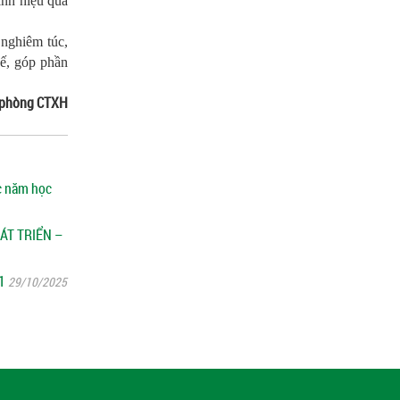
ỉnh hiệu quả
 nghiêm túc,
hế, góp phần
g phòng CTXH
ọc năm học
ÁT TRIỂN –
1
29/10/2025