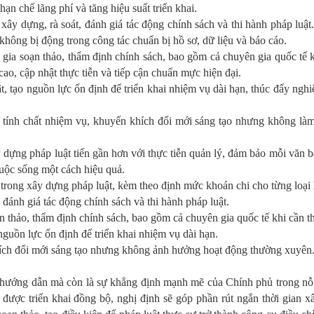
n chế lãng phí và tăng hiệu suất triển khai.
ây dựng, rà soát, đánh giá tác động chính sách và thi hành pháp luật
 không bị động trong công tác chuẩn bị hồ sơ, dữ liệu và báo cáo.
gia soạn thảo, thẩm định chính sách, bao gồm cả chuyên gia quốc tế kh
o, cập nhật thực tiễn và tiếp cận chuẩn mực hiện đại.
t, tạo nguồn lực ổn định để triển khai nhiệm vụ dài hạn, thúc đẩy nghi
y tính chất nhiệm vụ, khuyến khích đổi mới sáng tạo nhưng không l
 dựng pháp luật tiến gần hơn với thực tiễn quản lý, đảm bảo mỗi văn 
cuộc sống một cách hiệu quả.
trong xây dựng pháp luật, kèm theo định mức khoán chi cho từng loại 
 đánh giá tác động chính sách và thi hành pháp luật.
 thảo, thẩm định chính sách, bao gồm cả chuyên gia quốc tế khi cần th
nguồn lực ổn định để triển khai nhiệm vụ dài hạn.
khích đổi mới sáng tạo nhưng không ảnh hưởng hoạt động thường xuyên
hướng dẫn mà còn là sự khẳng định mạnh mẽ của Chính phủ trong nỗ 
i được triển khai đồng bộ, nghị định sẽ góp phần rút ngắn thời gian 