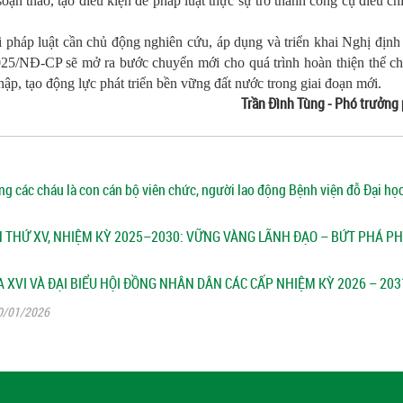
oạn thảo, tạo điều kiện để pháp luật thực sự trở thành công cụ điều ch
i pháp luật cần chủ động nghiên cứu, áp dụng và triển khai Nghị định
025/NĐ-CP sẽ mở ra bước chuyển mới cho quá trình hoàn thiện thể c
ập, tạo động lực phát triển bền vững đất nước trong giai đoạn mới.
Trần Đình Tùng - Phó trưởn
ng các cháu là con cán bộ viên chức, người lao động Bệnh viện đỗ Đại h
N THỨ XV, NHIỆM KỲ 2025–2030: VỮNG VÀNG LÃNH ĐẠO – BỨT PHÁ PH
A XVI VÀ ĐẠI BIỂU HỘI ĐỒNG NHÂN DÂN CÁC CẤP NHIỆM KỲ 2026 – 203
/01/2026