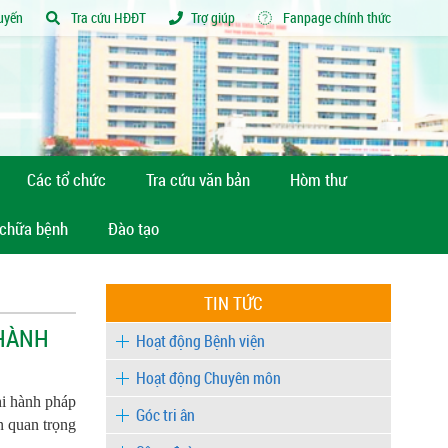
tuyến
Tra cứu HĐĐT
Trợ giúp
Fanpage chính thức
Các tổ chức
Tra cứu văn bản
Hòm thư
 chữa bệnh
Đào tạo
TIN TỨC
 HÀNH
Hoạt động Bệnh viện
Hoạt động Chuyên môn
hi hành pháp
Góc tri ân
n quan trọng