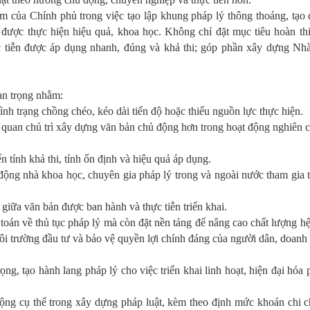
 của Chính phủ trong việc tạo lập khung pháp lý thông thoáng, tạo 
t được thực hiện hiệu quả, khoa học. Không chỉ đặt mục tiêu hoàn th
ực tiễn được áp dụng nhanh, đúng và khả thi; góp phần xây dựng Nh
an trọng nhằm:
ình trạng chồng chéo, kéo dài tiến độ hoặc thiếu nguồn lực thực hiện.
ơ quan chủ trì xây dựng văn bản chủ động hơn trong hoạt động nghiên c
tính khả thi, tính ổn định và hiệu quả áp dụng.
ộng nhà khoa học, chuyên gia pháp lý trong và ngoài nước tham gia 
 giữa văn bản được ban hành và thực tiễn triển khai.
 toán về thủ tục pháp lý mà còn đặt nền tảng để nâng cao chất lượng h
n môi trường đầu tư và bảo vệ quyền lợi chính đáng của người dân, doanh
g, tạo hành lang pháp lý cho việc triển khai linh hoạt, hiện đại hóa
ng cụ thể trong xây dựng pháp luật, kèm theo định mức khoán chi c