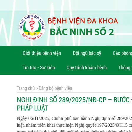
Giới thiệu bệnh viện
Đội ngũ bác sỹ
Các phòn
Tin tức - Sự kiện
Quy trình khám bệnh
Thông 
Trang chủ >
Đảng bộ bệnh viện
NGHỊ ĐỊNH SỐ 289/2025/NĐ-CP – BƯỚC
PHÁP LUẬT
Ngày 06/11/2025, Chính phủ ban hành Nghị định số 289/2025
luật, nhằm triển khai thực hiện Nghị quyết 197/2025/QH15 c
trong cải cách thể chế, đổi mới phương thức xây dựng pháp l