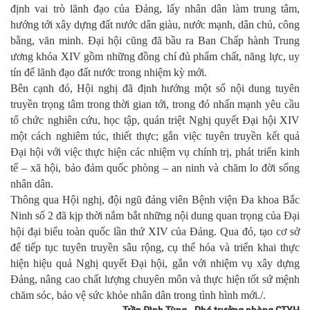
định vai trò lãnh đạo của Đảng, lấy nhân dân làm trung tâm,
hướng tới xây dựng đất nước dân giàu, nước mạnh, dân chủ, công
bằng, văn minh. Đại hội cũng đã bầu ra Ban Chấp hành Trung
ương khóa XIV gồm những đồng chí đủ phẩm chất, năng lực, uy
tín để lãnh đạo đất nước trong nhiệm kỳ mới.
Bên cạnh đó, Hội nghị đã định hướng một số nội dung tuyên
truyền trọng tâm trong thời gian tới, trong đó nhấn mạnh yêu cầu
tổ chức nghiên cứu, học tập, quán triệt Nghị quyết Đại hội XIV
một cách nghiêm túc, thiết thực; gắn việc tuyên truyền kết quả
Đại hội với việc thực hiện các nhiệm vụ chính trị, phát triển kinh
tế – xã hội, bảo đảm quốc phòng – an ninh và chăm lo đời sống
nhân dân.
Thông qua Hội nghị, đội ngũ đảng viên Bệnh viện Đa khoa Bắc
Ninh số 2 đã kịp thời nắm bắt những nội dung quan trọng của Đại
hội đại biểu toàn quốc lần thứ XIV của Đảng. Qua đó, tạo cơ sở
để tiếp tục tuyên truyền sâu rộng, cụ thể hóa và triển khai thực
hiện hiệu quả Nghị quyết Đại hội, gắn với nhiệm vụ xây dựng
Đảng, nâng cao chất lượng chuyên môn và thực hiện tốt sứ mệnh
chăm sóc, bảo vệ sức khỏe nhân dân trong tình hình mới./.