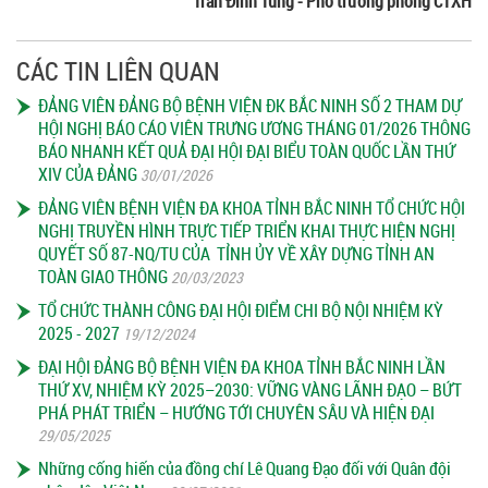
Trần Đình Tùng - Phó trưởng phòng CTXH
CÁC TIN LIÊN QUAN
ĐẢNG VIÊN ĐẢNG BỘ BỆNH VIỆN ĐK BẮC NINH SỐ 2 THAM DỰ
HỘI NGHỊ BÁO CÁO VIÊN TRƯNG ƯƠNG THÁNG 01/2026 THÔNG
BÁO NHANH KẾT QUẢ ĐẠI HỘI ĐẠI BIỂU TOÀN QUỐC LẦN THỨ
XIV CỦA ĐẢNG
30/01/2026
ĐẢNG VIÊN BỆNH VIỆN ĐA KHOA TỈNH BẮC NINH TỔ CHỨC HỘI
NGHỊ TRUYỀN HÌNH TRỰC TIẾP TRIỂN KHAI THỰC HIỆN NGHỊ
QUYẾT SỐ 87-NQ/TU CỦA TỈNH ỦY VỀ XÂY DỰNG TỈNH AN
TOÀN GIAO THÔNG
20/03/2023
TỔ CHỨC THÀNH CÔNG ĐẠI HỘI ĐIỂM CHI BỘ NỘI NHIỆM KỲ
2025 - 2027
19/12/2024
ĐẠI HỘI ĐẢNG BỘ BỆNH VIỆN ĐA KHOA TỈNH BẮC NINH LẦN
THỨ XV, NHIỆM KỲ 2025–2030: VỮNG VÀNG LÃNH ĐẠO – BỨT
PHÁ PHÁT TRIỂN – HƯỚNG TỚI CHUYÊN SÂU VÀ HIỆN ĐẠI
29/05/2025
Những cống hiến của đồng chí Lê Quang Đạo đối với Quân đội