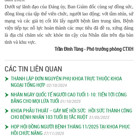
Dưới sự lãnh đạo của Đảng ủy, Ban Giám đốc cùng sự đồng sức,
đồng lòng của tập thể viên chức, người lao động; với tầm nhìn, sứ
mạng và các giá trị cốt lõi lấy người bệnh làm trung tâm, Bệnh
viện tiếp tục nỗ lực hoàn thành các mục tiêu đã đề ra, xứng đáng
là địa chỉ chăm sóc sức khỏe tin cậy của Nhân dân trên địa bàn
tỉnh và khu vực.
Trần Đình Tùng - Phó trưởng phòng CTXH
CÁC TIN LIÊN QUAN
THÀNH LẬP ĐƠN NGUYÊN PHỤ KHOA TRỰC THUỘC KHOA
NGOẠI TỔNG HỢP
02/10/2024
NHÂN NGÀY QUỐC TẾ NGƯỜI CAO TUỔI 1-10: TIẾN TỚI CÔNG
BẰNG CHO MỌI LỨA TUỔI
01/10/2025
KHOA PHẪU THUẬT – GÂY MÊ HỒI SỨC HỒI SỨC THÀNH CÔNG
CHO BỆNH NHÂN 103 TUỔI BỊ TẮC RUỘT
31/05/2023
HỌP HỘI ĐỒNG NGƯỜI BỆNH THÁNG 11/2025 TẠI KHOA PHỤC
HỒI CHỨC NĂNG
27/11/2025