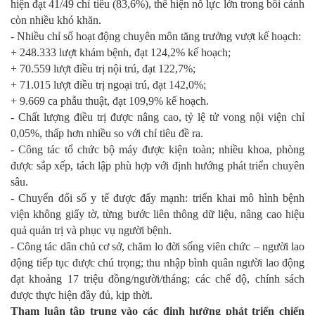
hiện đạt 41/49 chỉ tiêu (83,6%), thể hiện nỗ lực lớn trong bối cảnh
còn nhiều khó khăn.
- Nhiều chỉ số hoạt động chuyên môn tăng trưởng vượt kế hoạch:
+ 248.333 lượt khám bệnh, đạt 124,2% kế hoạch;
+ 70.559 lượt điều trị nội trú, đạt 122,7%;
+ 71.015 lượt điều trị ngoại trú, đạt 142,0%;
+ 9.669 ca phẫu thuật, đạt 109,9% kế hoạch.
- Chất lượng điều trị được nâng cao, tỷ lệ tử vong nội viện chỉ
0,05%, thấp hơn nhiều so với chỉ tiêu đề ra.
- Công tác tổ chức bộ máy được kiện toàn; nhiều khoa, phòng
được sắp xếp, tách lập phù hợp với định hướng phát triển chuyên
sâu.
- Chuyển đổi số y tế được đẩy mạnh: triển khai mô hình bệnh
viện không giấy tờ, từng bước liên thông dữ liệu, nâng cao hiệu
quả quản trị và phục vụ người bệnh.
- Công tác dân chủ cơ sở, chăm lo đời sống viên chức – người lao
động tiếp tục được chú trọng; thu nhập bình quân người lao động
đạt khoảng 17 triệu đồng/người/tháng; các chế độ, chính sách
được thực hiện đầy đủ, kịp thời.
Tham luận tập trung vào các định hướng phát triển chiến