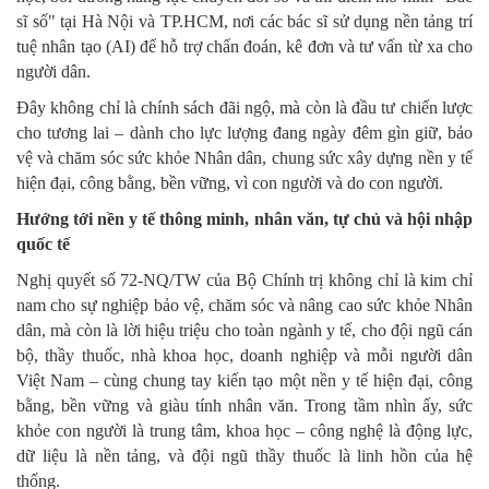
sĩ số" tại Hà Nội và TP.HCM, nơi các bác sĩ sử dụng nền tảng trí
tuệ nhân tạo (AI) để hỗ trợ chẩn đoán, kê đơn và tư vấn từ xa cho
người dân.
Đây không chỉ là chính sách đãi ngộ, mà còn là đầu tư chiến lược
cho tương lai – dành cho lực lượng đang ngày đêm gìn giữ, bảo
vệ và chăm sóc sức khỏe Nhân dân, chung sức xây dựng nền y tế
hiện đại, công bằng, bền vững, vì con người và do con người.
Hướng tới nền y tế thông minh, nhân văn, tự chủ và hội nhập
quốc tế
Nghị quyết số 72-NQ/TW của Bộ Chính trị không chỉ là kim chỉ
nam cho sự nghiệp bảo vệ, chăm sóc và nâng cao sức khỏe Nhân
dân, mà còn là lời hiệu triệu cho toàn ngành y tế, cho đội ngũ cán
bộ, thầy thuốc, nhà khoa học, doanh nghiệp và mỗi người dân
Việt Nam – cùng chung tay kiến tạo một nền y tế hiện đại, công
bằng, bền vững và giàu tính nhân văn. Trong tầm nhìn ấy, sức
khỏe con người là trung tâm, khoa học – công nghệ là động lực,
dữ liệu là nền tảng, và đội ngũ thầy thuốc là linh hồn của hệ
thống.