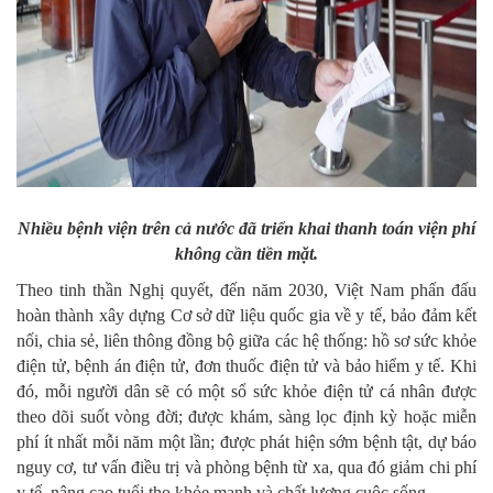
Nhiều bệnh viện trên cả nước đã triển khai thanh toán viện phí
không
cần tiền mặt.
Theo tinh thần Nghị quyết, đến năm 2030, Việt Nam phấn đấu
hoàn thành xây dựng Cơ sở dữ liệu quốc gia về y tế, bảo đảm kết
nối, chia sẻ, liên thông đồng bộ giữa các hệ thống: hồ sơ sức khỏe
điện tử, bệnh án điện tử, đơn thuốc điện tử và bảo hiểm y tế. Khi
đó, mỗi người dân sẽ có một sổ sức khỏe điện tử cá nhân được
theo dõi suốt vòng đời; được khám, sàng lọc định kỳ hoặc miễn
phí ít nhất mỗi năm một lần; được phát hiện sớm bệnh tật, dự báo
nguy cơ, tư vấn điều trị và phòng bệnh từ xa, qua đó giảm chi phí
y tế, nâng cao tuổi thọ khỏe mạnh và chất lượng cuộc sống.