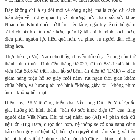
Đây không chỉ là sự đổi mới về công nghệ, mà là cuộc cải cách
toàn diện về tư duy quản trị và phương thức chăm sóc sức khỏe
Nhân dân. Khi dữ liệu trở thành nền tảng, ngành y tế có thể giám
sát dịch bệnh chính xác hơn, quản lý tài chính minh bạch hơn,
điều phối nguồn lực hiệu quả hơn, và phục vụ người dân công
bằng hơn.
Thực tiễn tại Việt Nam cho thấy, chuyển đổi số y tế đang dần trở
thành hiện thực. Tính đến tháng 9/2025, đã có 881/1.645 bệnh
viện (đạt 53,6%) triển khai hồ sơ bệnh án điện tử (EMR) – giúp
giảm hàng triệu hồ sơ giấy mỗi năm, rút ngắn thời gian khám
chữa bệnh, và hướng tới mô hình "không giấy tờ – không phim
ảnh – không tiền mặt."
Hiện nay, Bộ Y tế đang triển khai Nền tảng Dữ liệu Y tế Quốc
gia, hướng tới hình thành "bản đồ sức khỏe điện tử" của từng
người dân Việt Nam. Khi trí tuệ nhân tạo (AI) và phân tích dữ
liệu lớn (Big Data) được tích hợp, hệ thống sẽ có khả năng cảnh
báo sớm nguy cơ bệnh tật, hỗ trợ ra quyết định lâm sàng, và tiến
tới mô hình y tế dự phòng, chăm sóc chủ động – thông minh – vì