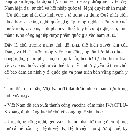
tảng quan trọng, là động lực chủ yếu để xây dựng nền y tế Việt
Nam hiện đại, tự chủ và hội nhập quốc tế. Nghị quyết nhấn mạnh:
"Ưu tiên cao nhất cho lĩnh vực y tế trong sử dụng Quỹ phát triển
khoa học và công nghệ quốc gia; tập trung nghiên cứu, sản xuất
thuốc mới, vắc-xin, sinh phẩm và thiết bị y tế công nghệ cao; hình
thành Khu công nghiệp dược phẩm quốc gia vào năm 2030."
Đây là chủ trương mang tính đột phá, thể hiện quyết tâm của
Đảng và Nhà nước trong việc chủ động nguồn lực khoa học –
công nghệ, giảm phụ thuộc nhập khẩu, tiến tới tự chủ hoàn toàn
về vắc-xin, thuốc, vật tư và thiết bị y tế – những yếu tố then chốt
để bảo đảm an ninh y tế quốc gia và phát triển bền vững ngành y
tế.
Thực tiễn cho thấy, Việt Nam đã đạt được nhiều thành tựu trong
lĩnh vực này:
- Việt Nam đã sản xuất thành công vaccine cúm mùa IVACFLU-
S khẳng định năng lực tự chủ về công nghệ sinh học.
- Ứng dụng công nghệ gen và sinh học phân tử trong điều trị ung
thư cá thể hóa: Tại Bệnh viện K, Bệnh viện Trung ương Huế, kỹ