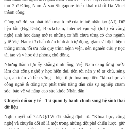
thứ 2 ở Đông Nam Á sau Singapore triển khai rô-bốt Da Vinci
thành công.
Cùng với đó, sự phát triển mạnh mẽ của trí tuệ nhân tạo (AI), Dữ
liệu lớn (Big Data), Blockchain, Internet vạn vật (IoT) và công
nghệ sinh học đang mở ra những cơ hội chưa từng có cho ngành
y tế Việt Nam: từ chẩn đoán hình ảnh tự động, giám sát dịch bệnh
thông minh, tối ưu hóa quy trình bệnh viện, đến nghiên cứu y học
tái tạo và y học dự phòng chủ động.
Những thành tựu ấy khẳng định rằng, Việt Nam đang từng bước
làm chủ công nghệ y học hiện đại, tiến tới nền y tế tự chủ, sáng
tạo, an toàn và bền vững – hiện thực hóa mục tiêu "khoa học và
công nghệ là động lực phát triển hàng đầu của sự nghiệp chăm
sóc, bảo vệ và nâng cao sức khỏe Nhân dân."
Chuyển đổi số y tế – Từ quản lý hành chính sang hệ sinh thái
dữ liệu
Nghị quyết số 72-NQ/TW đã khẳng định rõ: "Khoa học, công
nghệ và chuyển đổi số là một trong những đột phá chiến lược, giữ