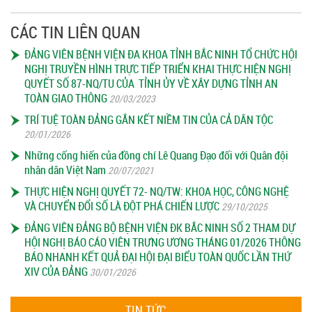
CÁC TIN LIÊN QUAN
ĐẢNG VIÊN BỆNH VIỆN ĐA KHOA TỈNH BẮC NINH TỔ CHỨC HỘI
NGHỊ TRUYỀN HÌNH TRỰC TIẾP TRIỂN KHAI THỰC HIỆN NGHỊ
QUYẾT SỐ 87-NQ/TU CỦA TỈNH ỦY VỀ XÂY DỰNG TỈNH AN
TOÀN GIAO THÔNG
20/03/2023
TRÍ TUỆ TOÀN ĐẢNG GẮN KẾT NIỀM TIN CỦA CẢ DÂN TỘC
20/01/2026
Những cống hiến của đồng chí Lê Quang Đạo đối với Quân đội
nhân dân Việt Nam
20/07/2021
THỰC HIỆN NGHỊ QUYẾT 72- NQ/TW: KHOA HỌC, CÔNG NGHỆ
VÀ CHUYỂN ĐỔI SỐ LÀ ĐỘT PHÁ CHIẾN LƯỢC
29/10/2025
ĐẢNG VIÊN ĐẢNG BỘ BỆNH VIỆN ĐK BẮC NINH SỐ 2 THAM DỰ
HỘI NGHỊ BÁO CÁO VIÊN TRƯNG ƯƠNG THÁNG 01/2026 THÔNG
BÁO NHANH KẾT QUẢ ĐẠI HỘI ĐẠI BIỂU TOÀN QUỐC LẦN THỨ
XIV CỦA ĐẢNG
30/01/2026
TIN TỨC