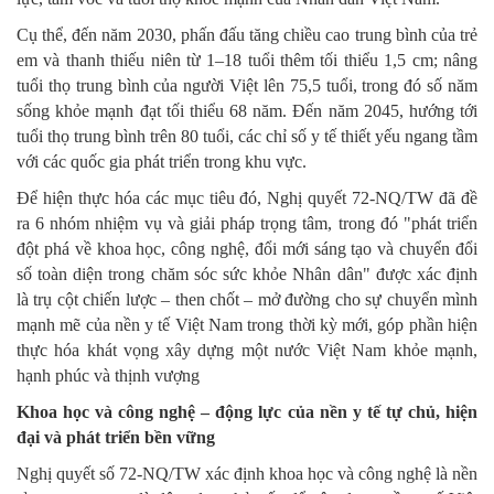
Cụ thể, đến năm 2030, phấn đấu tăng chiều cao trung bình của trẻ
em và thanh thiếu niên từ 1–18 tuổi thêm tối thiểu 1,5 cm; nâng
tuổi thọ trung bình của người Việt lên 75,5 tuổi, trong đó số năm
sống khỏe mạnh đạt tối thiểu 68 năm. Đến năm 2045, hướng tới
tuổi thọ trung bình trên 80 tuổi, các chỉ số y tế thiết yếu ngang tầm
với các quốc gia phát triển trong khu vực.
Để hiện thực hóa các mục tiêu đó, Nghị quyết 72-NQ/TW đã đề
ra 6 nhóm nhiệm vụ và giải pháp trọng tâm, trong đó "phát triển
đột phá về khoa học, công nghệ, đổi mới sáng tạo và chuyển đổi
số toàn diện trong chăm sóc sức khỏe Nhân dân" được xác định
là trụ cột chiến lược – then chốt – mở đường cho sự chuyển mình
mạnh mẽ của nền y tế Việt Nam trong thời kỳ mới, góp phần hiện
thực hóa khát vọng xây dựng một nước Việt Nam khỏe mạnh,
hạnh phúc và thịnh vượng
Khoa học và công nghệ – động lực của nền y tế tự chủ, hiện
đại và phát triển bền vững
Nghị quyết số 72-NQ/TW xác định khoa học và công nghệ là nền