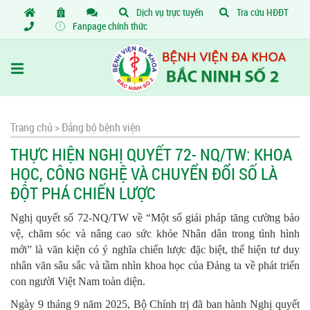
Dịch vụ trực tuyến
Tra cứu HĐĐT
Fanpage chính thức
Trang chủ >
Đảng bộ bệnh viện
THỰC HIỆN NGHỊ QUYẾT 72- NQ/TW: KHOA
HỌC, CÔNG NGHỆ VÀ CHUYỂN ĐỔI SỐ LÀ
ĐỘT PHÁ CHIẾN LƯỢC
Nghị quyết số 72-NQ/TW về “Một số giải pháp tăng cường bảo
vệ, chăm sóc và nâng cao sức khỏe Nhân dân trong tình hình
mới” là văn kiện có ý nghĩa chiến lược đặc biệt, thể hiện tư duy
nhân văn sâu sắc và tầm nhìn khoa học của Đảng ta về phát triển
con người Việt Nam toàn diện.
Ngày 9 tháng 9 năm 2025, Bộ Chính trị đã ban hành Nghị quyết