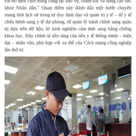
vai trò then chốt trong công tác bảo vệ, chăm sóc và nâng cao sức
khỏe Nhân dân." Quan điểm này đánh dấu một bước chuyển
mang tính lịch sử trong tư duy lãnh đạo và quản trị y tế – từ y tế
chữa bệnh sang y tế dự phòng, từ quản lý hành chính sang quản
trị dựa trên dữ liệu, từ kinh nghiệm cảm tính sang bằng chứng
khoa học. Đây chính là nền tảng của nền y tế thông minh – hiện
đại – nhân văn, phù hợp với xu thế của Cách mạng công nghiệp
lần thứ tư.