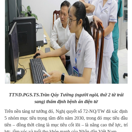
TTND.PGS.TS.Trần Qúy Tường (người ngồi, thứ 2 từ trái
sang) thẩm định bệnh án điện tử
Trên nền tảng tư tưởng đó, Nghị quyết số 72-NQ/TW đã xác định
5 nhóm mục tiêu trọng tâm đến năm 2030, trong đó mục tiêu đầu
tiên – đồng thời cũng là mục tiêu cốt lõi – là nâng cao thể lực, trí
lực, tầm vóc và tuổi thọ khỏe mạnh của Nhân dân Việt Nam.