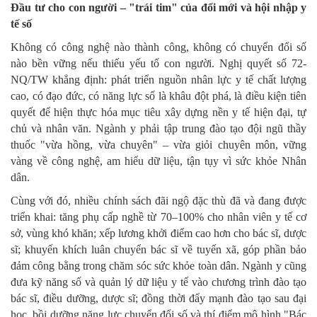
Đầu tư cho con người – "trái tim" của đổi mới và hội nhập y
tế số
Không có công nghệ nào thành công, không có chuyển đổi số
nào bền vững nếu thiếu yếu tố con người. Nghị quyết số 72-
NQ/TW khẳng định: phát triển nguồn nhân lực y tế chất lượng
cao, có đạo đức, có năng lực số là khâu đột phá, là điều kiện tiên
quyết để hiện thực hóa mục tiêu xây dựng nền y tế hiện đại, tự
chủ và nhân văn. Ngành y phải tập trung đào tạo đội ngũ thầy
thuốc "vừa hồng, vừa chuyên" – vừa giỏi chuyên môn, vững
vàng về công nghệ, am hiểu dữ liệu, tận tụy vì sức khỏe Nhân
dân.
Cùng với đó, nhiều chính sách đãi ngộ đặc thù đã và đang được
triển khai: tăng phụ cấp nghề từ 70–100% cho nhân viên y tế cơ
sở, vùng khó khăn; xếp lương khởi điểm cao hơn cho bác sĩ, dược
sĩ; khuyến khích luân chuyển bác sĩ về tuyến xã, góp phần bảo
đảm công bằng trong chăm sóc sức khỏe toàn dân. Ngành y cũng
đưa kỹ năng số và quản lý dữ liệu y tế vào chương trình đào tạo
bác sĩ, điều dưỡng, dược sĩ; đồng thời đẩy mạnh đào tạo sau đại
học, bồi dưỡng năng lực chuyển đổi số và thí điểm mô hình "Bác