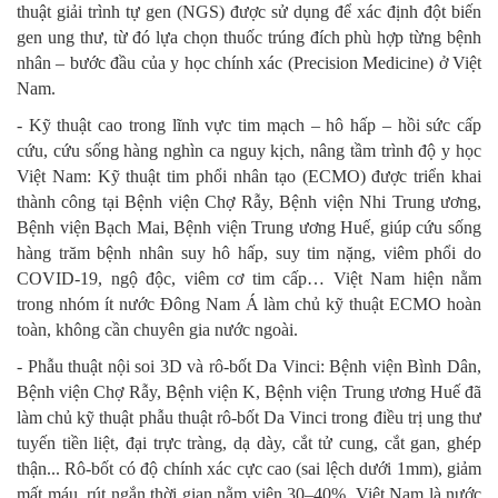
thuật giải trình tự gen (NGS) được sử dụng để xác định đột biến
gen ung thư, từ đó lựa chọn thuốc trúng đích phù hợp từng bệnh
nhân – bước đầu của y học chính xác (Precision Medicine) ở Việt
Nam.
- Kỹ thuật cao trong lĩnh vực tim mạch – hô hấp – hồi sức cấp
cứu, cứu sống hàng nghìn ca nguy kịch, nâng tầm trình độ y học
Việt Nam: Kỹ thuật tim phổi nhân tạo (ECMO) được triển khai
thành công tại Bệnh viện Chợ Rẫy, Bệnh viện Nhi Trung ương,
Bệnh viện Bạch Mai, Bệnh viện Trung ương Huế, giúp cứu sống
hàng trăm bệnh nhân suy hô hấp, suy tim nặng, viêm phổi do
COVID-19, ngộ độc, viêm cơ tim cấp… Việt Nam hiện nằm
trong nhóm ít nước Đông Nam Á làm chủ kỹ thuật ECMO hoàn
toàn, không cần chuyên gia nước ngoài.
- Phẫu thuật nội soi 3D và rô-bốt Da Vinci: Bệnh viện Bình Dân,
Bệnh viện Chợ Rẫy, Bệnh viện K, Bệnh viện Trung ương Huế đã
làm chủ kỹ thuật phẫu thuật rô-bốt Da Vinci trong điều trị ung thư
tuyến tiền liệt, đại trực tràng, dạ dày, cắt tử cung, cắt gan, ghép
thận... Rô-bốt có độ chính xác cực cao (sai lệch dưới 1mm), giảm
mất máu, rút ngắn thời gian nằm viện 30–40%. Việt Nam là nước