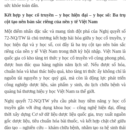
sức khỏe toàn dân.
Kết hợp y học cổ truyền – y học hiện đại – y học số: Ba trụ
cột tạo nên bản sắc riêng của nền y tế Việt Nam
Một điểm nhấn đặc sắc và mang tính đột phá của Nghị quyết số
72-NQ/TW là chủ trương kết hợp hài hòa giữa y học cổ truyền, y
học hiện đại và y học số, coi đây là ba trụ cột tạo nên bản sắc
riêng của nền y tế Việt Nam trong thời kỳ hội nhập. Việt Nam là
quốc gia có kho tàng tri thức y học cổ truyền vô cùng phong phú,
được hun đúc qua hàng nghìn năm lịch sử. Nếu được số hóa,
chuẩn hóa và khai thác hiệu quả, kho tàng tri thức ấy không chỉ là
nguồn tài nguyên y học quý giá, mà còn là động lực phát triển
công nghiệp dược liệu, sản phẩm y sinh, du lịch chữa bệnh và
quảng bá thương hiệu y học Việt Nam ra thế giới.
Nghị quyết 72-NQ/TW yêu cầu phát huy tiềm năng y học cổ
truyền gắn với ứng dụng khoa học – công nghệ hiện đại, đồng
thời xây dựng Cơ sở dữ liệu dược liệu quốc gia, truy xuất nguồn
gốc dược liệu, tiêu chuẩn hóa bài thuốc, và kết hợp chặt chẽ giữa
đào tạo – nghiên cứu – khám chữa bệnh, nhằm tạo ra hệ sinh thái