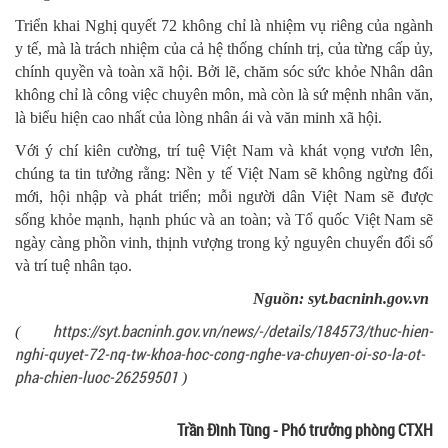
Triển khai Nghị quyết 72 không chỉ là nhiệm vụ riêng của ngành
y tế, mà là trách nhiệm của cả hệ thống chính trị, của từng cấp ủy,
chính quyền và toàn xã hội. Bởi lẽ, chăm sóc sức khỏe Nhân dân
không chỉ là công việc chuyên môn, mà còn là sứ mệnh nhân văn,
là biểu hiện cao nhất của lòng nhân ái và văn minh xã hội.
Với ý chí kiên cường, trí tuệ Việt Nam và khát vọng vươn lên,
chúng ta tin tưởng rằng: Nền y tế Việt Nam sẽ không ngừng đổi
mới, hội nhập và phát triển; mỗi người dân Việt Nam sẽ được
sống khỏe mạnh, hạnh phúc và an toàn; và Tổ quốc Việt Nam sẽ
ngày càng phồn vinh, thịnh vượng trong kỷ nguyên chuyển đổi số
và trí tuệ nhân tạo.
Nguồn: syt.bacninh.gov.vn
https://syt.bacninh.gov.vn/news/-/details/184573/thuc-hien-
(
nghi-quyet-72-nq-tw-khoa-hoc-cong-nghe-va-chuyen-oi-so-la-ot-
pha-chien-luoc-26259501
)
Trần Đình Tùng - Phó trưởng phòng CTXH