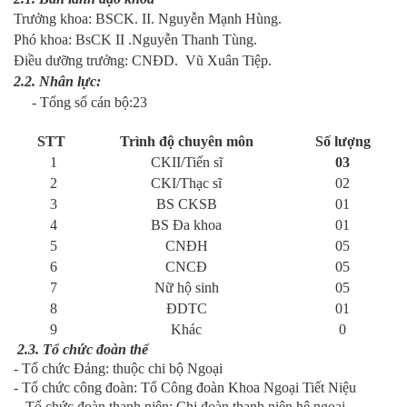
Trưởng khoa: BSCK. II. Nguyễn Mạnh Hùng.
Phó khoa: BsCK II .Nguyễn Thanh Tùng.
Điều dưỡng trưởng: CNĐD. Vũ Xuân Tiệp.
2.2.
Nhân lực:
- Tổng số cán bộ:23
STT
Trình độ chuyên môn
Số lượng
1
CKII/Tiến sĩ
03
2
CKI/Thạc sĩ
02
3
BS CKSB
01
4
BS Đa khoa
01
5
CNĐH
05
6
CNCĐ
05
7
Nữ hộ sinh
05
8
ĐDTC
01
9
Khác
0
2.3. Tổ chức đoàn thể
- Tổ chức Đảng: thuộc chi bộ Ngoại
- Tổ chức công đoàn: Tổ Công đoàn Khoa Ngoại Tiết Niệu
- Tổ chức đoàn thanh niên: Chi đoàn thanh niên hệ ngoại.