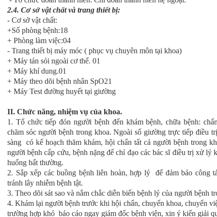
2.4. Cơ sở vật chất và trang thiết bị:
-
Cơ sở vật chất:
+Số phòng bệnh:18
+ Phòng làm việc:04
- Trang thiết bị máy móc ( phục vụ chuyên môn tại khoa)
+ Máy tán sỏi ngoài cơ thể. 01
+ Máy khí dung.01
+ Máy theo dõi bệnh nhân SpO21
+ Máy Test đường huyết tại giường
II. Chức năng, nhiệm vụ của khoa.
1. Tổ chức tiếp đón người bệnh đến khám bệnh, chữa bệnh: chẩn 
chăm sóc người bệnh trong khoa. Ngoài số giường trực tiếp điều tr
sàng có kế hoạch thăm khám, hội chẩn tất cả người bệnh trong kho
người bệnh cấp cứu, bệnh nặng để chỉ đạo các bác sĩ điều trị xử lý 
huống bất thường.
2. Sắp xếp các buồng bệnh liên hoàn, hợp lý để đảm bảo công 
tránh lây nhiễm bệnh tật.
3. Theo dõi sát sao và nắm chắc diễn biến bệnh lý của người bệnh t
4. Khám lại người bệnh trước khi hội chẩn, chuyển khoa, chuyển vi
trường hợp khó báo cáo ngay giám đốc bệnh viện, xin ý kiến giải qu