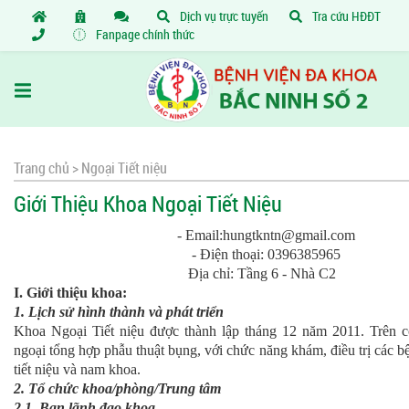
Dịch vụ trực tuyến
Tra cứu HĐĐT
Fanpage chính thức
Trang chủ >
Ngoại Tiết niệu
Giới Thiệu Khoa Ngoại Tiết Niệu
- Email:hungtkntn@gmail.com
- Điện thoại: 0396385965
Địa chỉ: Tầng 6 - Nhà C2
I. Giới thiệu khoa:
1. Lịch sử hình thành và phát triển
Khoa Ngoại Tiết niệu được thành lập tháng 12 năm 2011. Trên c
ngoại tổng hợp phẫu thuật bụng, với chức năng khám, điều trị các
tiết niệu và nam khoa.
2. Tổ chức khoa/phòng/Trung tâm
2.1. Ban lãnh đạo khoa