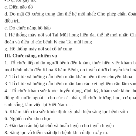
c. Điện não đồ
d. Đo mật độ xương trung tâm thế hệ mới nhất: Cho phép chẩn đoán
điều trị...
e. Đo chức năng hô hấp
f. Hệ thống máy nội soi Tai Mũi họng hiện đại thế hệ mới nhất: Ch
đoán và điều trị các bệnh lý của Tai mũi họng
g. Hệ thống máy nội soi cổ tử cung
III. Chức năng, nhiệm vụ
1. Tổ chức tiếp nhận người bệnh đến khám, thực hiện việc khám bện
mọi bệnh nhân đến Khoa Khám Bệnh, do tuyến dưới chuyển lên hoặ
2. Tổ chức và hướng dẫn bệnh nhân khám bệnh theo chuyên khoa .
3. Tổ chức và hướng dẫn bệnh nhân làm các xét nghiệm cận lâm sàn
4. Tổ chức khám sức khỏe tuyển dụng, định kỳ, khám sức khỏe th
động đi nước ngoài…cho các cá nhân, tổ chức trường học, cơ qua
sinh sống, làm việc tại Việt Nam….
5. Khám kiểm tra sức khỏe định kỳ phát hiện sàng lọc bệnh sớm
6. Nghiên cứu khoa học
7. Đào tạo cán bộ tại chỗ và huấn luyện cho tuyến huyện
8. Sàng lọc và kiểm soát dịch bệnh khi có dịch xảy ra.