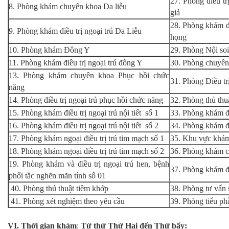
27. Phòng điều tr
8. Phòng khám chuyên khoa Da liễu
giả
28. Phòng khám đi
9. Phòng khám điều trị ngoại trú Da Liễu
họng
10. Phòng khám Đông Y
29. Phòng Nội soi
11. Phòng khám điều trị ngoại trú đông Y
30. Phòng chuyê
13. Phòng khám chuyên khoa Phục hồi chức
31. Phòng Điều trị
năng
14. Phòng điều trị ngoại trú phục hồi chức năng
32. Phòng thủ thuậ
15. Phòng khám điều trị ngoại trú nội tiết số 1
33. Phòng khám đi
16. Phòng khám điều trị ngoại trú nội tiết số 2
34. Phòng khám đi
17. Phòng khám ngoại điều trị trú tim mạch số 1
35. Khu vực khá
18. Phòng khám ngoại điều trị trú tim mạch số 2
36. Phòng khám c
19. Phòng khám và điều trị ngoại trú hen, bệnh
37. Phòng khám đi
phổi tắc nghẽn mãn tính số 01
40. Phòng thủ thuật tiêm khớp
38. Phòng tư vấn
41. Phòng xét nghiệm theo yêu cầu
39. Phòng tiểu ph
VI. Thời gian khám
:
Từ thứ Thứ Hai đến Thứ bẩy: