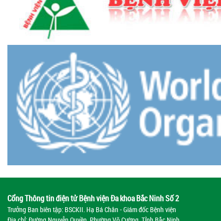
Cổng Thông tin điện tử Bệnh viện Đa khoa Bắc Ninh Số 2
Trưởng Ban biên tập: BSCKII. Hạ Bá Chân - Giám đốc Bệnh viện
Địa chỉ: Đường Nguyễn Quyền, Phường Võ Cường, Tỉnh Bắc Ninh.