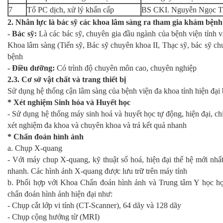
7
Tổ PC dịch, xử lý khẩn cấp
BS CKI. Nguyễn Ngọc T
2. Nhân lực là bác sỹ các khoa lâm sàng ra tham gia khám bệnh
- Bác sỹ:
Là các bác sỹ, chuyên gia đầu ngành của bệnh viện tỉnh v
Khoa lâm sàng (Tiến sỹ, Bác sỹ chuyên khoa II, Thạc sỹ, bác sỹ ch
bệnh
- Điều dưỡng:
Có trình độ chuyên môn cao, chuyên nghiệp
2.3. Cơ sở vật chất và trang thiết bị
Sử dụng hệ thống cận lâm sàng của bệnh viện đa khoa tỉnh hiện đại 
* Xét nghiệm Sinh hóa và Huyết học
- Sử dụng hệ thống máy sinh hoá và huyết học tự động, hiện đại, ch
xét nghiệm đa khoa và chuyên khoa và trả kết quả nhanh
* Chẩn đoán hình ảnh
a. Chụp X-quang
- Với máy chup X-quang, kỹ thuật số hoá, hiện đại thế hệ mới nhất
nhanh. Các hình ảnh X-quang được lưu trữ trên máy tính
b. Phối hợp với Khoa Chẩn đoán hình ảnh và Trung tâm Y học họ
chẩn đoán hình ảnh hiện đại như:
- Chụp cắt lớp vi tính (CT-Scanner), 64 dãy và 128 dãy
- Chụp cộng hưởng từ (MRI)