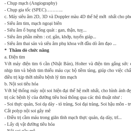
- Chụp mạch (Angiography)
- Chụp gia tốc (SPEC)………..
c. Máy siêu âm 2D, 3D và Doppler màu 4D thế hệ mới nhất cho phé
- Siêu âm tim, mạch ngoại biên
- Siêu âm ổ bụng tổng quát : gan, thận, tuỵ...
- Siêu âm phần mềm : cơ, gân, khớp, tuyến giáp...
- Siêu âm thai sản và siêu âm phụ khoa với đầu dò âm đạo ...
* Thăm dò chức năng
a. Điện tim
Với máy điện tim 6 cần (Nhật Bản), Holter và điện tim gắng sức 
nhịp tim và bệnh tim thiếu máu cục bộ tiềm tàng, giúp cho việc c
điều trị kịp thời nhiều bệnh lý tim mạch
b. Nội soi tiêu hóa
Với hệ thống máy nội soi hiện đại thế hệ mới nhất, cho hình ảnh đẹ
trị các bệnh lý của đường tiêu hoá thông qua các thủ thuật như :
- Soi thực quản, Soi dạ dày - tỏ tràng, Soi đại tràng, Soi hậu môn - t
Cắt polyp nội soi gây mê
- Điều trị cầm máu trong giãn tĩnh mạch thực quản, dạ dày, trĩ...
- Lấy dị vật đường tiêu hóa
- Nội soi gây mê.