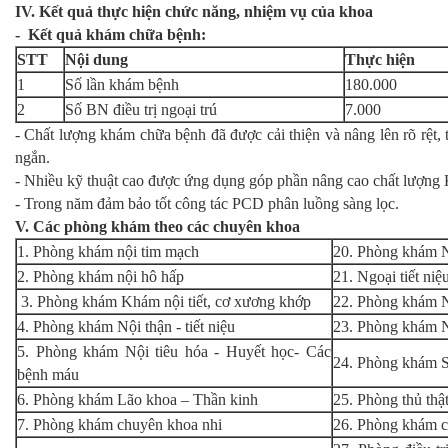
IV. Kết quả thực hiện chức năng, nhiệm vụ của khoa
- Kết quả khám chữa bệnh:
STT
Nội dung
Thực hiện
1
Số lần khám bệnh
180.000
2
Số BN điều trị ngoại trú
7.000
- Chất lượng khám chữa bệnh đã được cải thiện và nâng lên rõ rệt, 
ngắn.
- Nhiều kỹ thuật cao được ứng dụng góp phần nâng cao chất lượng 
- Trong năm đảm bảo tốt công tác PCD phân luồng sàng lọc.
V. Các phòng khám theo các chuyên khoa
1. Phòng khám nội tim mạch
20. Phòng khám N
2. Phòng khám nội hô hấp
21. Ngoại tiết ni
3. Phòng khám Khám nội tiết, cơ xương khớp
22. Phòng khám N
4. Phòng khám Nội thận - tiết niệu
23. Phòng khám N
5. Phòng khám Nội tiêu hóa - Huyết học- Các
24. Phòng khám S
bệnh máu
6. Phòng khám Lão khoa – Thần kinh
25. Phòng thủ thật
7. Phòng khám chuyên khoa nhi
26. Phòng khám 