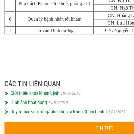
CN. Đỗ Thà
Phụ trách Khám sức khoẻ, phòng 213
CN. Ngô Th
CN. Hoàng L
6
Quản lý bệnh nhân tới khám
CN. Lưu Hồn
7
Tư vấn Dinh dưỡng
CN. Nguyễn T
(Đ
TRƯ
CÁC TIN LIÊN QUAN
Giới thiệu khoa khám bệnh
19/01/2019
Hình ảnh hoạt động
19/01/2019
Duy trì bác sĩ trưởng/ phó khoa ra Khoa Khám bệnh
19/01/2019
TIN TỨC