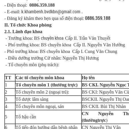
- Điện thoại:
0886.359.188
k.khambenh.bvdkbn@gmail.com
- E-mail:
.
0886.359.188
- Đăng ký khám theo hẹn qua số điện thoại:
II. Tổ chức Khoa phòng
2.1. Lãnh đạo khoa
chuyên khoa
- Trưởng khoa: BS
Cấp II. Trần Văn Thuyết
- Phó trưởng khoa: BS chuyên khoa Cấp II. Nguyễn Văn Hưởng
- Phó trưởng khoa: BS chuyên khoa Cấp I. Cung Văn Chung
- Điều dưỡng trưởng Cử nhân: Nguyễn Thị Hương
- Tổ chuyên môn (phụ trách):
TT
Các tổ chuyên môn khoa
Họ tên
1
Tổ chuyên môn 1 (thường trực)
BS CKI. Nguyễn Ngọc 
2
Tổ chuyên môn 2 (ngoại trú):
BS CKI: Nguyễn Văn C
3
Tổ dược lâm sàng
BSCKII. Nguyễn Thị Oa
4
Tổ chuyên môn ngoại, sản
BS CKII. Bùi Thị Nhàn
CN Nguyễn Th
5
Tổ hậu cần
(thườngtrực
)
6
Tổ tiếp đón hướng dẫn bệnh nhân
CN Nguyễn Thị Vân