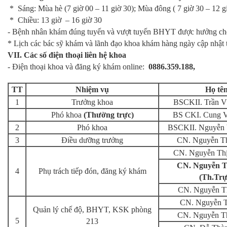
* Sáng: Mùa hè (7 giờ 00 – 11 giờ 30); Mùa đông ( 7 giờ 30 – 12 g
* Chiều: 13 giờ – 16 giờ 30
- Bệnh nhân khám đúng tuyến và vượt tuyến BHYT được hưởng chế
* Lịch các bác sỹ khám và lãnh đạo khoa khám hàng ngày cập nhật 
VII. Các số điện thoại liên hệ khoa
- Điện thoại khoa và đăng ký khám online:
0886.359.188,
TT
Nhiệm vụ
Họ tê
1
Trưởng khoa
BSCKII. Trần V
Phó khoa
(Thường trực)
BS CKI. Cung 
2
Phó khoa
BSCKII. Nguyễn
3
Điều dưỡng trưởng
CN. Nguyễn T
CN. Nguyễn Th
CN. Nguyễn T
4
Phụ trách tiếp đón, đăng ký khám
(Th.Trự
CN. Nguyễn T
CN. Nguyễn T
Quản lý chế độ, BHYT, KSK phòng
CN. Nguyễn T
5
213