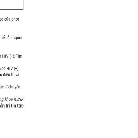
 cơ của phơi
thể của người
 HIV (+): Tìm
 có HIV (+):
 điều trị và
ác sĩ chuyên
ưởng khoa KSNK
ản trị tin tức