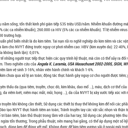
iệu năm sống; tổn thất kinh phí gián tiếp 535 triệu USD/năm. Nhiễm khuẩn đường m
40% các ca nhiễm khuẩn); 260.000 ca HIV (5% các ca nhiễm khuẩn). Tỉ lệ nhiễm viru
00 trường hợp.
n phổ biến nhất là do kim tiêm. Tai nạn rủi ro nghề nghiệp do kim tiêm và các vậ
và làm cho NVYT đứng trước nguy cơ phơi nhiễm cao: HBV (kim xuyên da): 22-40%;
da không lành lặn): 0,01%.
tế những người trực tiếp thực hiện các quy trình kỹ thuật, mà còn có thể xảy ra đối
ăm. Theo nghiên cứu của
Angela K
.
Laramia, USA Masachuset 2002-2005, SIGN, W
iên làm vệ sinh 3-16%; nhân viên hành chính và khách 1-6%.
kim chưa qua xử lý an toàn; động tác thực hành gây nguy cơ cho người được tiêm; 
n thấu da (qua tiêm, truyền, chọc dò, kim khâu, dao mổ ...), máu, dịch cơ thể của
 da viêm loét, niêm mạc mắt, mũi, họng ...), da của NVYT bị xây xước tiếp xúc với
m truyền khi không cần thiết; Sử dụng các thiết bị thay thế không kim để nối các ph
Đào tạo NVYT thực hành tiêm an toàn; Tránh truyền tay các vật sắc nhọn và thận t
trí bàn tiêm, bàn thủ thuật trong tầm với của hai tay; Sử dụng các phương tiện th
 ngừa tổn thương; Trong phẫu thuật, nên mang hai găng, có thể áp dụng một số kỹ
rạch, dùng kẹp để đóng vết mổ; Không được để kim tiêm vương vãi ở ngoài môi trư