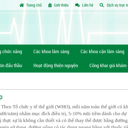
Trang chủ
Giới thiệu
Liên hệ
Dịch vụ trực 
g chức năng
Các khoa lâm sàng
Các khoa cận lâm sàng
tin đấu thầu
Hoạt động thiện nguyện
Công khai giá khám
̣p
ế. Theo Tổ chức y tế thế giới (WHO), mỗi năm toàn thế giới có k
gười/năm) nhằm mục đích điều trị, 5-10% mũi tiêm dành cho dự
 thực sự là không cần thiết và có thể thay thế được bằng đường
itamin sử dụng đường uống có tác dụng ngang bằng với thuốc ti