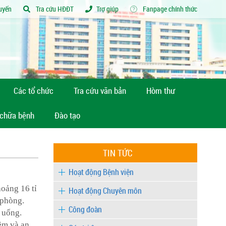
tuyến
Tra cứu HĐĐT
Trợ giúp
Fanpage chính thức
Các tổ chức
Tra cứu văn bản
Hòm thư
 chữa bệnh
Đào tạo
TIN TỨC
Hoạt động Bệnh viện
hoảng 16 tỉ
Hoạt động Chuyên môn
 phòng.
Công đoàn
 uống.
êm và an