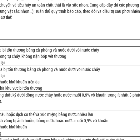
ận chuyển và tiêu hủy an toàn chất thải là vật sắc nhọn; Cung cấp đầy đủ các phương
ựng vật sắc nhọn...); Tuân thủ quy trình báo cáo, theo dõi và điều trị sau phơi nhiễ
 cơ thể:
 bị tổn thương bằng xà phòng và nước dưới vòi nước chảy
ương tự chảy, không nặn bóp vết thương
lại
a bị tổn thương bằng xà phòng và nước dưới vòi nước chảy
lại
huốc khử khuẩn trên da
hà khu vực bị tổn thương
g thật kỹ dưới dòng nước chảy hoặc nước muối 0,9% vô khuẩn trong ít nhất 5 phút
t.
áu hoặc dịch cơ thể và xúc miệng bằng nước nhiều lần
sạch vùng bị ảnh hưởng bằng nước hoặc nước muối 0,9% vô khuẩn
thuốc khử khuẩn
g
vấy máu hoặc dịch cơ thể ngay bằng xà phòng và nước dưới vòi nước chảy