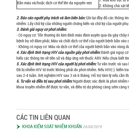
Bắn máu và/hoặc dịch cơ thể lên da nguyên vẹn
2. Không chà sát 
2. Báo cáo người phụ trách và làm biên bản:
Ghi lại đầy đủ các thông tin
nhiễm. Lấy chữ ký của những người chứng kiến và chữ ký của người phụ 
3. Đánh giá nguy cơ phơi nhiễm:
- Có nguy cơ: Tổn thương do kim dính máu đâm xuyên qua da gây chảy 
bệnh bọ vỡ đâm phải; Máu và chất dịch cơ thể của người bệnh bắn vào cá
- Không có nguy cơ: Máu và dịch cơ thể của người bệnh bắn vào vùng da
4. Xác định tình trạng HIV của nguồn gây phơi nhiễm:
Đánh giá nguy cơ 
hiểu các thông tin về tiền sử và đáp ứng với thuốc ARV. Nếu chưa biết t
5. Xác định tình trạng HIV của người bị phơi nhiễm:
Tư vấn trước và sau 
Đã bị nhiễm HIV từ trước không phải do phơi nhiễm. Nếu HIV(-): kiểm tra
sau 2-4 tuần. Xét nghiệm HIV sau 3 và 6 tháng. Hỗ trợ tâm lý nếu cần thi
6. Tư vấn và điều trị sau phơi nhiễm:
Người được xác định là phơi nhiễm v
khoa truyền nhiễm để được tư vấn, và điều trị dự phòng càng sớm càng t
CÁC TIN LIÊN QUAN
KHOA KIỂM SOÁT NHIỄM KHUẨN
24/04/2019