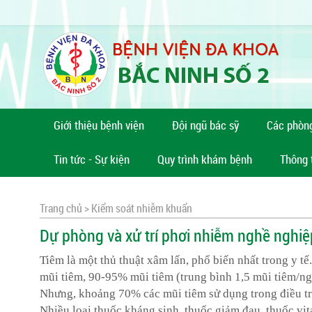
Giới thiệu bệnh viện
Đội ngũ bác sỹ
Các phòn
Tin tức - Sự kiện
Quy trình khám bệnh
Thông 
Trang chủ >
Kiểm soát nhiễm khuẩn
Dự phòng và xử trí phơi nhiễm nghề nghiê
Tiêm là một thủ thuật xâm lấn, phổ biến nhất trong y t
mũi tiêm, 90-95% mũi tiêm (trung bình 1,5 mũi tiêm/n
Nhưng, khoảng 70% các mũi tiêm sử dụng trong điều trị
Nhiều loại thuốc kháng sinh, thuốc giảm đau, thuốc v