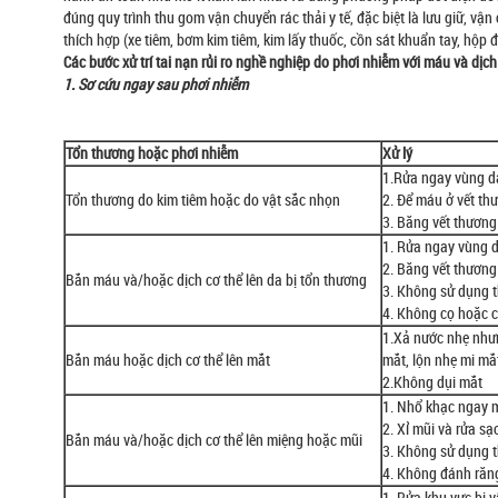
đúng quy trình thu gom vận chuyển rác thải y tế, đặc biệt là lưu giữ, v
thích hợp (xe tiêm, bơm kim tiêm, kim lấy thuốc, cồn sát khuẩn tay, hộp đ
Các bước xử trí tai nạn rủi ro nghề nghiệp do phơi nhiễm với máu và dịch
1. Sơ cứu ngay sau phơi nhiễm
Tổn thương hoặc phơi nhiễm
Xử lý
1.Rửa ngay vùng da
Tổn thương do kim tiêm hoặc do vật sắc nhọn
2. Để máu ở vết th
3. Băng vết thương 
1. Rửa ngay vùng d
2. Băng vết thương 
Bắn máu và/hoặc dịch cơ thể lên da bị tổn thương
3. Không sử dụng t
4. Không cọ hoặc c
1.Xả nước nhẹ nhưn
Bắn máu hoặc dịch cơ thể lên mắt
mắt, lộn nhẹ mi mắ
2.Không dụi mắt
1. Nhổ khạc ngay m
2. Xỉ mũi và rửa 
Bắn máu và/hoặc dịch cơ thể lên miệng hoặc mũi
3. Không sử dụng 
4. Không đánh răn
1. Rửa khu vực bị 