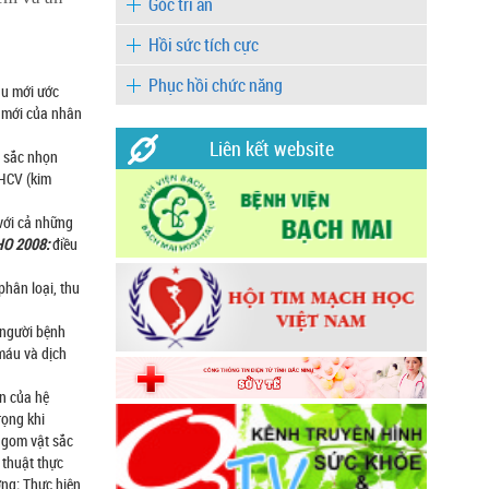
Góc tri ân
Hồi sức tích cực
Phục hồi chức năng
áu mới ước
s mới của nhân
Liên kết website
t sắc nhọn
 HCV (kim
 với cả những
HO 2008:
điều
phân loại, thu
 người bệnh
 máu và dịch
ần của hệ
rọng khi
u gom vật sắc
 thuật thực
ờng; Thực hiện