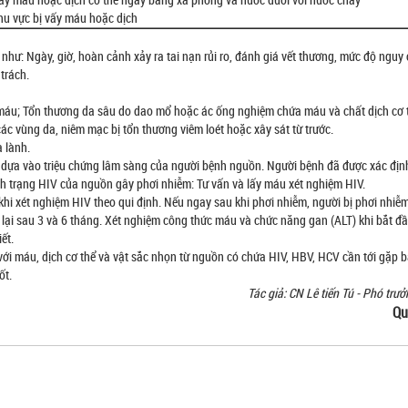
khu vực bị vấy máu hoặc dịch
 như: Ngày, giờ, hoàn cảnh xảy ra tai nạn rủi ro, đánh giá vết thương, mức độ nguy
trách.
máu; Tổn thương da sâu do dao mổ hoặc ác ống nghiệm chứa máu và chất dịch cơ 
c vùng da, niêm mạc bị tổn thương viêm loét hoặc xây sát từ trước.
 lành.
dựa vào triệu chứng lâm sàng của người bệnh nguồn. Người bệnh đã được xác định
ình trạng HIV của nguồn gây phơi nhiễm: Tư vấn và lấy máu xét nghiệm HIV.
khi xét nghiệm HIV theo qui định. Nếu ngay sau khi phơi nhiễm, người bị phơi nhiễm
 lại sau 3 và 6 tháng. Xét nghiệm công thức máu và chức năng gan (ALT) khi bắt đầu
ết.
ới máu, dịch cơ thể và vật sắc nhọn từ nguồn có chứa HIV, HBV, HCV cần tới gặp b
ốt.
Tác giả: CN Lê tiến Tú - Phó tr
Qu