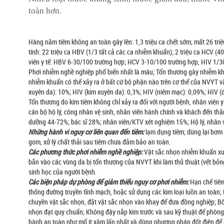
toàn hơn.
Hàng năm tiêm không an toàn gây lên: 1,3 triệu ca chết sớm; mất 26 tr
tính: 22 triệu ca HBV (1/3 tất cả các ca nhiễm khuẩn); 2 triệu ca HCV (
viên y tế: HBV 6-30/100 trường hợp; HCV 3-10/100 trường hợp, HIV 1/3
Phơi nhiễm nghề nghiệp phổ biến nhất là máu; Tổn thương gây nhiễm khuẩ
nhiễm khuẩn có thể xảy ra ở bất cứ bộ phận nào trên cơ thể của NVYT 
xuyên da): 10%; HIV (kim xuyên da): 0,3%; HIV (niêm mạc): 0,09%; HIV (
Tổn thương do kim tiêm không chỉ xảy ra đối với người bệnh, nhân viên y 
cán bộ hộ lý, công nhân vệ sinh, nhân viên hành chính và khách đến th
dưỡng 44-72%; bác sĩ 28%; nhân viên/KTV xét nghiệm 15%; Hộ lý, nhân v
Những hành vi nguy cơ liên quan đến tiêm:
lạm dụng tiêm; dùng lại bơm 
gom, xử lý chất thải sau tiêm chưa đảm bảo an toàn.
Các phương thức phơi nhiễm nghề nghiệp:
Vật sắc nhọn nhiễm khuẩn xuyê
bắn vào các vùng da bị tổn thương của NVYT khi làm thủ thuật (vết bỏng,
sinh học của người bệnh.
Các biện pháp dự phòng để giảm thiểu nguy cơ phơi nhiễm:
Hạn chế tiê
thống đường truyền tĩnh mạch, hoặc sử dụng các kim loại luồn an toàn; 
chuyền vật sắc nhọn, đặt vật sắc nhọn vào khay để đưa đồng nghiệp; Bố 
nhọn đạt quy chuẩn; Không đậy nắp kim trước và sau kỹ thuật để phòng
hành an toàn như mổ ít xâm lấn nhất và dùng phương pháp đốt điện để 