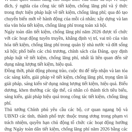
đích, ý nghĩa của công tác tiết kiệm, chống lãng phí và ý thức
trong thực hiện pháp luật về tiết kiệm, chống lãng phí; qua đó tạo
chuyển biến mới về hành động của mỗi cá nhân; xây dựng và lan
tỏa văn hóa tiết kiệm, chống lãng phí trong toàn xã hội.
Ngày toàn dân tiết kiệm, chống lãng phí năm 2026 được tổ chức
với các hoạt động tuyên truyền, khẳng định vị trí, vai trò của văn
hóa tiết kiệm, chống lãng phí trong quản lý nhà nước và đời sống
xã hội; phổ biến các chủ trương, chính sách của Đảng, quy định
pháp luật về tiết kiệm, chống lãng phí, nhất là liên quan đến sử
dụng năng lượng tiết kiệm, hiệu quả.
Đồng thời, phát động phong trào, cuộc thi để tiếp nhận và lan tỏa
các sáng kiến, giải pháp về tiết kiệm, chống lãng phí, trọng tâm là
giải pháp, sáng kiến sử dụng năng lượng tiết kiệm, hiệu quả. Biểu
dương, khen thưởng các tập thể, cá nhân có thành tích tiêu biểu,
sáng kiến, giải pháp hiệu quả trong công tác tiết kiệm, chống lãng
phí.
Thủ tướng Chính phủ yêu cầu các bộ, cơ quan ngang bộ và
UBND các tỉnh, thành phố trực thuộc trung ương trong phạm vi
trách nhiệm, quyền hạn chủ động tổ chức các hoạt động hưởng
ứng Ngày toàn dân tiết kiệm, chống lãng phí năm 2026 bằng các