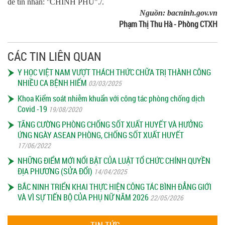
đề tin nhắn: ''CHINH PHU"./.
Nguồn: bacninh.gov.vn
Phạm Thị Thu Hà - Phòng CTXH
CÁC TIN LIÊN QUAN
Y HỌC VIỆT NAM VƯỢT THÁCH THỨC CHỮA TRỊ THÀNH CÔNG
NHIỀU CA BỆNH HIẾM
03/03/2025
Khoa Kiểm soát nhiễm khuẩn với công tác phòng chống dịch
Covid -19
19/08/2020
TĂNG CƯỜNG PHÒNG CHỐNG SỐT XUẤT HUYẾT VÀ HƯỞNG
ỨNG NGÀY ASEAN PHÒNG, CHỐNG SỐT XUẤT HUYẾT
17/06/2022
NHỮNG ĐIỂM MỚI NỔI BẬT CỦA LUẬT TỔ CHỨC CHÍNH QUYỀN
ĐỊA PHƯƠNG (SỬA ĐỔI)
14/04/2025
BẮC NINH TRIỂN KHAI THỰC HIỆN CÔNG TÁC BÌNH ĐẲNG GIỚI
VÀ VÌ SỰ TIẾN BỘ CỦA PHỤ NỮ NĂM 2026
22/05/2026