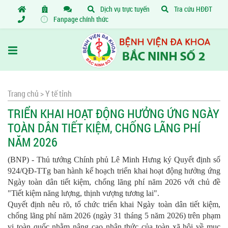
Dịch vụ trực tuyến
Tra cứu HĐĐT
Fanpage chính thức
Trang chủ >
Y tế tỉnh
TRIỂN KHAI HOẠT ĐỘNG HƯỞNG ỨNG NGÀY
TOÀN DÂN TIẾT KIỆM, CHỐNG LÃNG PHÍ
NĂM 2026
(BNP) - Thủ tướng Chính phủ Lê Minh Hưng ký Quyết định số
924/QĐ-TTg ban hành kế hoạch triển khai hoạt động hưởng ứng
Ngày toàn dân tiết kiệm, chống lãng phí năm 2026 với chủ đề
"Tiết kiệm năng lượng, thịnh vượng tương lai".
Quyết định nêu rõ, tổ chức triển khai Ngày toàn dân tiết kiệm,
chống lãng phí năm 2026 (ngày 31 tháng 5 năm 2026) trên phạm
vi toàn quốc nhằm nâng cao nhận thức của toàn xã hội về mục