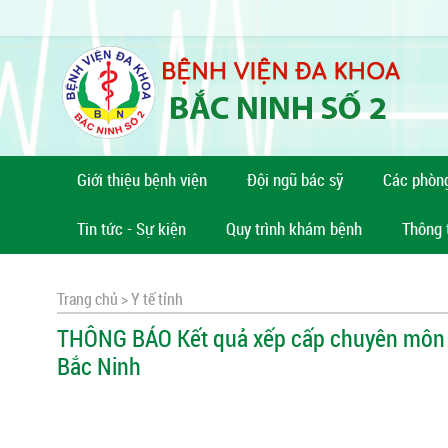
Giới thiệu bệnh viện
Đội ngũ bác sỹ
Các phòn
Tin tức - Sự kiện
Quy trình khám bệnh
Thông 
Trang chủ >
Y tế tỉnh
THÔNG BÁO Kết quả xếp cấp chuyên môn kỹ
Bắc Ninh