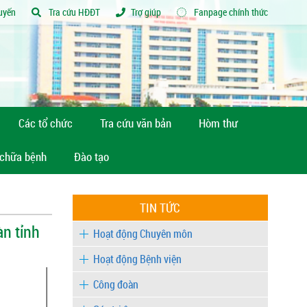
tuyến
Tra cứu HĐĐT
Trợ giúp
Fanpage chính thức
Các tổ chức
Tra cứu văn bản
Hòm thư
 chữa bệnh
Đào tạo
TIN TỨC
n tỉnh
Hoạt động Chuyên môn
Hoạt động Bệnh viện
Công đoàn