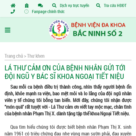
Dịch vụ trực tuyến
Tra cứu HĐĐT
Fanpage chính thức
Trang chủ >
Thư khen
LÁ THƯ CẢM ƠN CỦA BỆNH NHÂN GỬI TỚI
ĐỘI NGŨ Y BÁC SĨ KHOA NGOẠI TIẾT NIỆU
Sau mỗi ca bệnh điều trị thành công, nhìn thấy người bệnh ổn
định, khỏe mạnh ra viện, bao mệt mỏi và lo lắng của đội ngũ nhân
viên y tế chúng tôi bỗng tan biến. Mới đây, chúng tôi nhận được
“món quà” rất tuyệt vời - Lá Thư cảm ơn viết tay mộc mạc, chân tình
của bệnh nhân Phạm Thị X
.
dành tặng tập thể khoa Ngoại Tiết niệu.
Qua tìm hiểu chúng tôi được biết bệnh nhân Phạm Thị X. sinh
năm 1961 có triệu chứng đau nhẹ vùng mạn sườn phải, đau xuyên