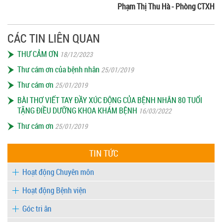
Phạm Thị Thu Hà - Phòng CTXH
CÁC TIN LIÊN QUAN
THƯ CẢM ƠN
18/12/2023
Thư cám ơn của bệnh nhân
25/01/2019
Thư cám ơn
25/01/2019
BÀI THƠ VIẾT TAY ĐẦY XÚC ĐỘNG CỦA BỆNH NHÂN 80 TUỔI
TẶNG ĐIỀU DƯỠNG KHOA KHÁM BỆNH
16/03/2022
Thư cám ơn
25/01/2019
TIN TỨC
Hoạt động Chuyên môn
Hoạt động Bệnh viện
Góc tri ân