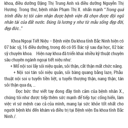
khoa, điều dưỡng Đặng Thị Trung Anh và điều dưỡng Nguyễn Thị
Hương. Trong thư, bệnh nhân Phạm Thị X. nhấn mạnh “
Trong quá
trình điều trị tôi cảm nhận được bệnh viện đã chọn được đội ngũ
nhân tài của đất nước. Đúng là lương y như từ mẫu sống đẹp đời,
đẹp đức
…”
Khoa Ngoại Tiết Niệu – Bệnh viện Đa khoa tỉnh Bắc Ninh hiện có
07 bác sỹ, 16 điều dưỡng, trong đó có 05 Bác sỹ sau đại học, 02 bác
sỹ chuyên khoa. Hiện nay khoa đã triển khai nhiều kỹ thuật chuyên
sâu chuyên ngành ngoại tiết niệu như:
+ Mổ nội soi lấy sỏi niệu quản, sỏi thận, cắt thận mất chức năng.
+ Nội soi tán sỏi niệu quản, sỏi bàng quang bằng laze, Phẫu
thuật nội soi u tuyến tiền liệt, u tuyến thượng thận, nang thận; tán
sỏi thận qua da, …
Đọc bức thư viết tay đong đầy tình cảm của bệnh nhân X.,
chúng tôi như được tiếp thêm sức mạnh để tiếp tục cống hiến, làm
việc vì sứ mệnh cao cả của mình, mang lại sức khỏe tốt nhất cho
người bệnh khi đến khám và điều trị tại Bệnh viện Đa khoa tỉnh Bắc
Ninh./.