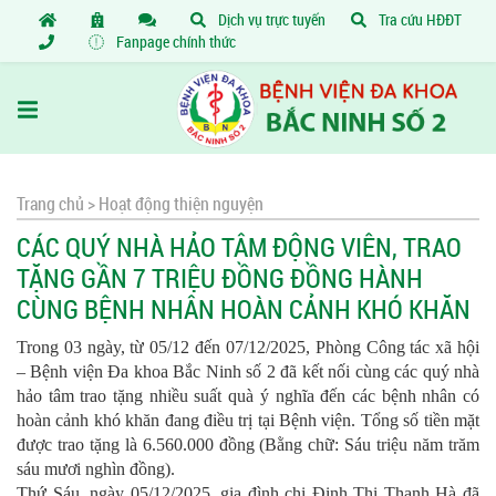
Dịch vụ trực tuyến
Tra cứu HĐĐT
Fanpage chính thức
Trang chủ >
Hoạt động thiện nguyện
CÁC QUÝ NHÀ HẢO TÂM ĐỘNG VIÊN, TRAO
TẶNG GẦN 7 TRIỆU ĐỒNG ĐỒNG HÀNH
CÙNG BỆNH NHÂN HOÀN CẢNH KHÓ KHĂN
Trong 03 ngày, từ 05/12 đến 07/12/2025, Phòng Công tác xã hội
– Bệnh viện Đa khoa Bắc Ninh số 2 đã kết nối cùng các quý nhà
hảo tâm trao tặng nhiều suất quà ý nghĩa đến các bệnh nhân có
hoàn cảnh khó khăn đang điều trị tại Bệnh viện. Tổng số tiền mặt
được trao tặng là 6.560.000 đồng (Bằng chữ: Sáu triệu năm trăm
sáu mươi nghìn đồng).
Thứ Sáu, ngày 05/12/2025, gia đình chị Đinh Thị Thanh Hà đã