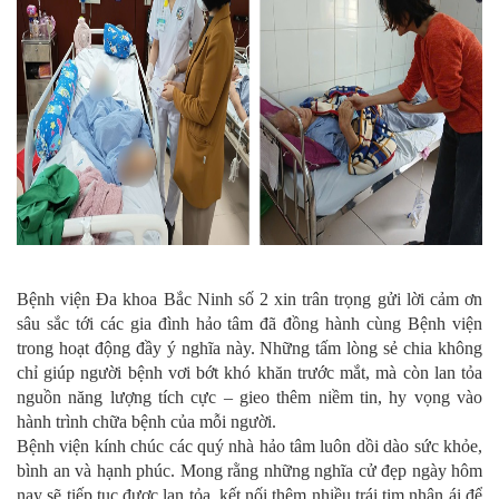
Bệnh viện Đa khoa Bắc Ninh số 2 xin trân trọng gửi lời cảm ơn
sâu sắc tới các gia đình hảo tâm đã đồng hành cùng Bệnh viện
trong hoạt động đầy ý nghĩa này. Những tấm lòng sẻ chia không
chỉ giúp người bệnh vơi bớt khó khăn trước mắt, mà còn lan tỏa
nguồn năng lượng tích cực – gieo thêm niềm tin, hy vọng vào
hành trình chữa bệnh của mỗi người.
Bệnh viện kính chúc các quý nhà hảo tâm luôn dồi dào sức khỏe,
bình an và hạnh phúc. Mong rằng những nghĩa cử đẹp ngày hôm
nay sẽ tiếp tục được lan tỏa, kết nối thêm nhiều trái tim nhân ái để