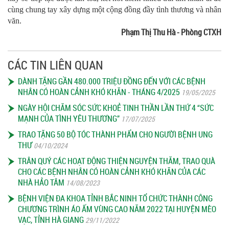
cùng chung tay xây dựng một cộng đồng đầy tình thương và nhân
văn.
Phạm Thị Thu Hà - Phòng CTXH
CÁC TIN LIÊN QUAN
DÀNH TẶNG GẦN 480.000 TRIỆU ĐỒNG ĐẾN VỚI CÁC BỆNH
NHÂN CÓ HOÀN CẢNH KHÓ KHĂN - THÁNG 4/2025
19/05/2025
NGÀY HỘI CHĂM SÓC SỨC KHOẺ TINH THẦN LẦN THỨ 4 “SỨC
MẠNH CỦA TÌNH YÊU THƯƠNG”
17/07/2025
TRAO TẶNG 50 BỘ TÓC THÀNH PHẨM CHO NGƯỜI BỆNH UNG
THƯ
04/10/2024
TRÂN QUÝ CÁC HOẠT ĐỘNG THIỆN NGUYỆN THĂM, TRAO QUÀ
CHO CÁC BỆNH NHÂN CÓ HOÀN CẢNH KHÓ KHĂN CỦA CÁC
NHÀ HẢO TÂM
14/08/2023
BỆNH VIỆN ĐA KHOA TỈNH BẮC NINH TỔ CHỨC THÀNH CÔNG
CHƯƠNG TRÌNH ÁO ẤM VÙNG CAO NĂM 2022 TẠI HUYỆN MÈO
VẠC, TỈNH HÀ GIANG
29/11/2022