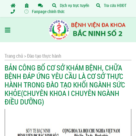
Dịch vụ trực tuyến
Tra cứu HĐĐT
Fanpage chính thức
Trang chủ >
Đào tạo thực hành
BẢN CÔNG BỐ CƠ SỞ KHÁM BỆNH, CHỮA
BỆNH ĐÁP ỨNG YÊU CẦU LÀ CƠ SỞ THỰC
HÀNH TRONG ĐÀO TẠO KHỐI NGÀNH SỨC
KHỎE(CHUYÊN KHOA I CHUYÊN NGÀNH
ĐIỀU DƯỠNG)