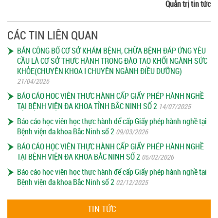
Quản trị tin tức
CÁC TIN LIÊN QUAN
BẢN CÔNG BỐ CƠ SỞ KHÁM BỆNH, CHỮA BỆNH ĐÁP ỨNG YÊU
CẦU LÀ CƠ SỞ THỰC HÀNH TRONG ĐÀO TẠO KHỐI NGÀNH SỨC
KHỎE(CHUYÊN KHOA I CHUYÊN NGÀNH ĐIỀU DƯỠNG)
21/04/2026
BÁO CÁO HỌC VIÊN THỰC HÀNH CẤP GIẤY PHÉP HÀNH NGHỀ
TẠI BỆNH VIỆN ĐA KHOA TỈNH BẮC NINH SỐ 2
14/07/2025
Báo cáo học viên học thực hành để cấp Giấy phép hành nghề tại
Bệnh viện đa khoa Bắc Ninh số 2
09/03/2026
BÁO CÁO HỌC VIÊN THỰC HÀNH CẤP GIẤY PHÉP HÀNH NGHỀ
TẠI BỆNH VIỆN ĐA KHOA BẮC NINH SỐ 2
05/02/2026
Báo cáo học viên học thực hành để cấp Giấy phép hành nghề tại
Bệnh viện đa khoa Bắc Ninh số 2
02/12/2025
TIN TỨC