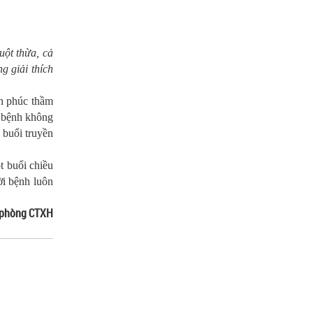
uột thừa, cả
g giải thích
nh phúc thầm
i bệnh không
 buổi truyền
t buổi chiều
ời bệnh luôn
g phòng CTXH