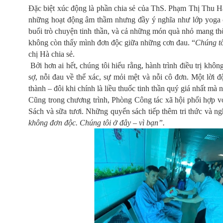
Đặc biệt xúc động là phần chia sẻ của ThS. Phạm Thị Thu Hà
những hoạt động âm thầm nhưng đầy ý nghĩa như lớp yoga ch
buổi trò chuyện tinh thần, và cả những món quà nhỏ mang thô
không còn thấy mình đơn độc giữa những cơn đau. “
Chúng tô
chị Hà chia sẻ.
Bởi hơn ai hết, chúng tôi hiểu rằng, hành trình điều trị khôn
sợ, nỗi đau về thể xác, sự mỏi mệt và nỗi cô đơn. Một lời đ
thành – đôi khi chính là liều thuốc tinh thần quý giá nhất mà
Cũng trong chương trình, Phòng Công tác xã hội phối hợp v
Sách và sữa tươi. Những quyển sách tiếp thêm tri thức và n
không đơn độc. Chúng tôi ở đây – vì bạn”.