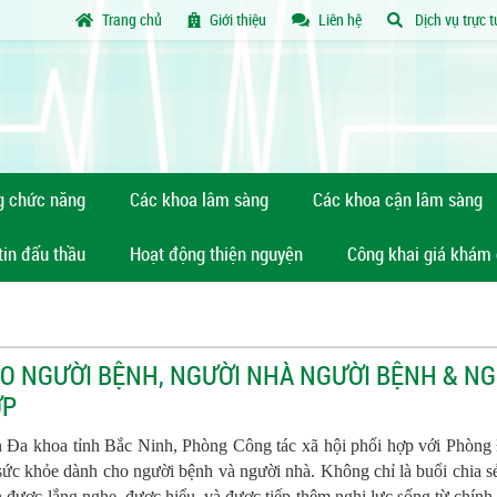
Trang chủ
Giới thiệu
Liên hệ
Dịch vụ trực 
g chức năng
Các khoa lâm sàng
Các khoa cận lâm sàng
tin đấu thầu
Hoạt động thiện nguyện
Công khai giá khám
O NGƯỜI BỆNH, NGƯỜI NHÀ NGƯỜI BỆNH & NG
ỢP
n Đa khoa tỉnh Bắc Ninh, Phòng Công tác xã hội phối hợp với Phòng
ức khỏe dành cho người bệnh và người nhà. Không chỉ là buổi chia sẻ
 được lắng nghe, được hiểu, và được tiếp thêm nghị lực sống từ chính 