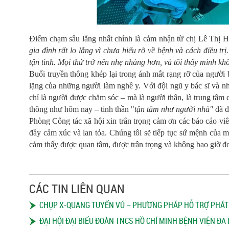
Điểm chạm sâu lắng nhất chính là cảm nhận từ chị Lê Thị H
gia đình rất lo lắng vì chưa hiểu rõ về bệnh và cách điều tr
tận tình. Mọi thứ trở nên nhẹ nhàng hơn, và tôi thấy mình kh
Buổi truyền thông khép lại trong ánh mắt rạng rỡ của người
lặng của những người làm nghề y. Với đội ngũ y bác sĩ và n
chỉ là người được chăm sóc – mà là người thân, là trung tâm 
thông như hôm nay – tinh thần "
tận tâm như người nhà"
đã đ
Phòng Công tác xã hội xin trân trọng cảm ơn các báo cáo viê
đầy cảm xúc và lan tỏa. Chúng tôi sẽ tiếp tục sứ mệnh của 
cảm thấy được quan tâm, được trân trọng và không bao giờ đơn
CÁC TIN LIÊN QUAN
CHỤP X-QUANG TUYẾN VÚ – PHƯƠNG PHÁP HỖ TRỢ PHÁT H
ĐẠI HỘI ĐẠI BIỂU ĐOÀN TNCS HỒ CHÍ MINH BỆNH VIỆN ĐA 