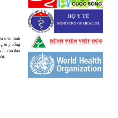
u điển hình
ng tự ý uống
 vấn chu đáo
ồi.