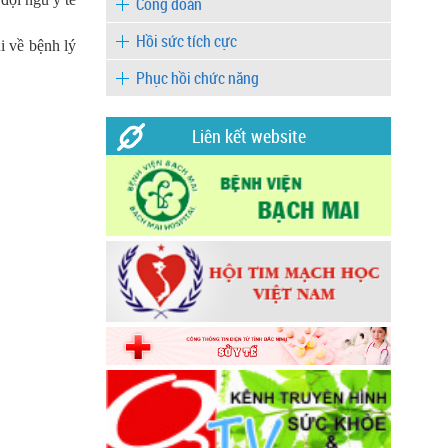
Công đoàn
Hồi sức tích cực
 về bệnh lý
Phục hồi chức năng
Liên kết website