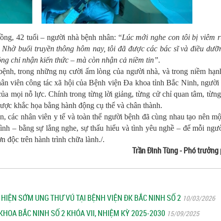
ồng, 42 tuổi – người nhà bệnh nhân: “
Lúc mới nghe con tôi bị viêm r
ị. Nhờ buổi truyền thông hôm nay, tôi đã được các bác sĩ và điều dưỡn
ông chỉ nhận kiến thức – mà còn nhận cả niềm tin”.
 bệnh, trong những nụ cười ấm lòng của người nhà, và trong niềm hạ
hân viên công tác xã hội của Bệnh viện Đa khoa tỉnh Bắc Ninh, ngườ
của mọi nỗ lực. Chính trong từng lời giảng, từng cử chỉ quan tâm, từng
ược khắc họa bằng hành động cụ thể và chân thành.
n, các nhân viên y tế và toàn thể người bệnh đã cùng nhau tạo nên mộ
mình – bằng sự lắng nghe, sự thấu hiểu và tình yêu nghề – để mỗi ngư
 độc trên hành trình chữa lành./.
Trần Đình Tùng - Phó trưởn
IỆN SỚM UNG THƯ VÚ TẠI BỆNH VIỆN ĐK BẮC NINH SỐ 2
10/03/2026
KHOA BẮC NINH SỐ 2 KHÓA VII, NHIỆM KỲ 2025-2030
15/09/2025