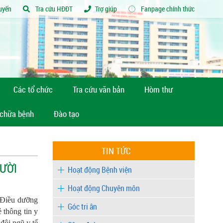
tuyến
Tra cứu HĐĐT
Trợ giúp
Fanpage chính thức
Các tổ chức
Tra cứu văn bản
Hòm thư
 chữa bệnh
Đào tạo
TIN TỨC
ƯỜI
Hoạt động Bệnh viện
Hoạt động Chuyên môn
 Điều dưỡng
Góc tri ân
 thông tin y
đội ngũ y tế