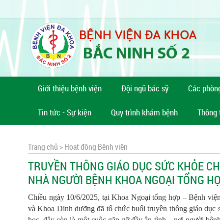
Giới thiệu bệnh viện
Đội ngũ bác sỹ
Các phòn
Tin tức - Sự kiện
Quy trình khám bệnh
Thông 
Trang chủ >
Hoạt động Bệnh viện
TRUYỀN THÔNG GIÁO DỤC SỨC KHỎE CH
NHÀ NGƯỜI BỆNH KHOA NGOẠI TỔNG H
Chiều ngày 10/6/2025, tại Khoa Ngoại tổng hợp – Bệnh việ
và Khoa Dinh dưỡng đã tổ chức buổi truyền thông giáo dục s
học, đây còn là một cuộc gặp gỡ đầy ân tình – nơi người bệnh