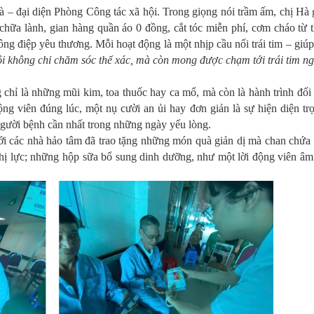
 – đại diện Phòng Công tác xã hội. Trong giọng nói trầm ấm, chị Hà g
ữa lành, gian hàng quần áo 0 đồng, cắt tóc miễn phí, cơm cháo từ 
ng điệp yêu thương. Mỗi hoạt động là một nhịp cầu nối trái tim – giú
i không chỉ chăm sóc thể xác, mà còn mong được chạm tới trái tim n
g chỉ là những mũi kim, toa thuốc hay ca mổ, mà còn là hành trình đối 
ộng viên đúng lúc, một nụ cười an ủi hay đơn giản là sự hiện diện tr
 người bệnh cần nhất trong những ngày yếu lòng.
ới các nhà hảo tâm đã trao tặng những món quà giản dị mà chan chứa
ghị lực; những hộp sữa bổ sung dinh dưỡng, như một lời động viên âm