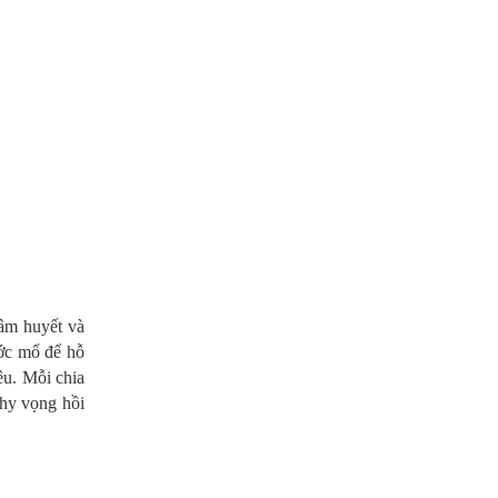
tâm huyết và
ước mổ để hỗ
êu. Mỗi chia
 hy vọng hồi