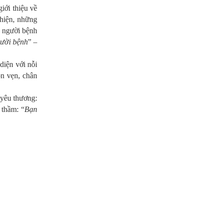
iới thiệu về
thiện, những
p người bệnh
gười bệnh
” –
diện với nỗi
ọn vẹn, chân
 yêu thương:
 thầm: “
Bạn