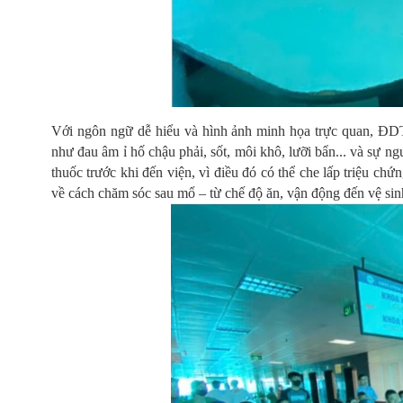
Với ngôn ngữ dễ hiểu và hình ảnh minh họa trực quan, ĐD
như đau âm ỉ hố chậu phải, sốt, môi khô, lưỡi bẩn... và sự n
thuốc trước khi đến viện, vì điều đó có thể che lấp triệu ch
về cách chăm sóc sau mổ – từ chế độ ăn, vận động đến vệ sin