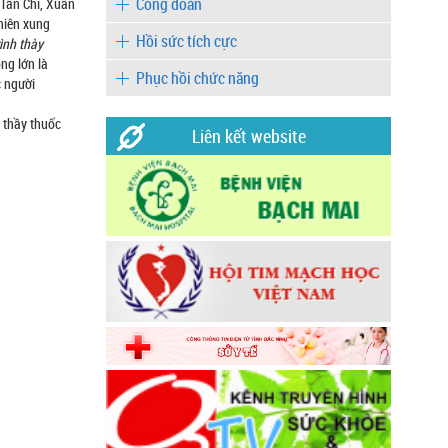
Công đoàn
 Tân Chi, Xuân
niên xung
Hồi sức tích cực
ình thày
ng lớn là
Phục hồi chức năng
c người
i thầy thuốc
Liên kết website