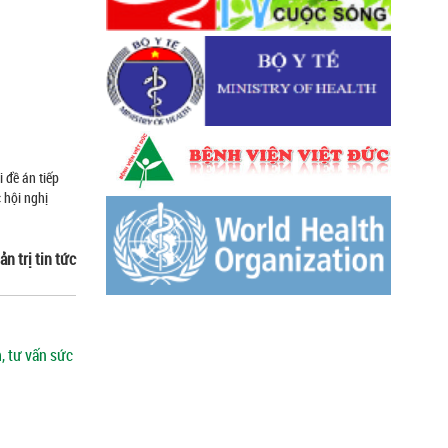
i đề án tiếp
 hội nghị
ản trị tin tức
, tư vấn sức