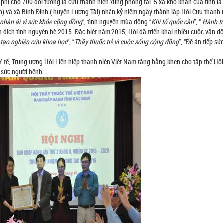
hí cho 700 đối tượng là cựu thanh niên xung phong tại 5 xã khó khăn của tỉnh là
h) và xã Bình Định ( huyện Lương Tài) nhân kỷ niệm ngày thành lập Hội Cựu thanh 
 nhân ái vì sức khỏe cộng đồng
”, tình nguyện mùa đông “
Khi tổ quốc cần
”, “
Hành tr
ến dịch tình nguyện hè 2015. Đặc biệt năm 2015, Hội đã triển khai nhiều cuộc vận độ
 tạo nghiên cứu khoa học
”, “
Thầy thuốc trẻ vì cuộc sống cộng đồng
”, “Đề án tiếp sứ
 Y tế, Trung ương Hội Liên hiệp thanh niên Việt Nam tặng bằng khen cho tập thể Hộ
p sức người bệnh..