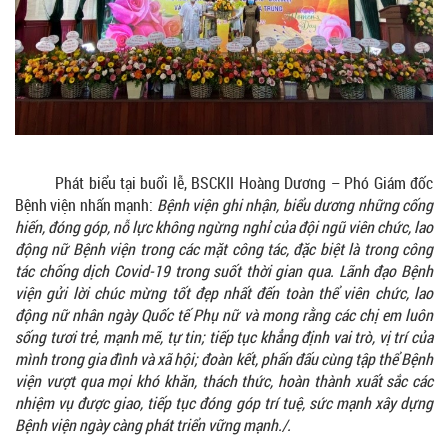
Phát biểu tại buổi lễ, BSCKII Hoàng Dương – Phó Giám đốc
Bệnh viện nhấn mạnh:
Bệnh viện ghi nhận, biểu dương những cống
hiến, đóng góp, nỗ lực không ngừng nghỉ của đội ngũ viên chức, lao
động nữ Bệnh viện trong các mặt công tác, đặc biệt là trong công
tác chống dịch Covid-19 trong suốt thời gian qua. Lãnh đạo Bệnh
viện gửi lời chúc mừng tốt đẹp nhất đến toàn thể viên chức, lao
động nữ nhân ngày Quốc tế Phụ nữ và mong rằng các chị em luôn
sống tươi trẻ, mạnh mẽ, tự tin; tiếp tục khẳng định vai trò, vị trí của
mình trong gia đình và xã hội; đoàn kết, phấn đấu cùng tập thể Bệnh
viện vượt qua mọi khó khăn, thách thức, hoàn thành xuất sắc các
nhiệm vụ được giao, tiếp tục đóng góp trí tuệ, sức mạnh xây dựng
Bệnh viện ngày càng phát triển vững mạnh./.