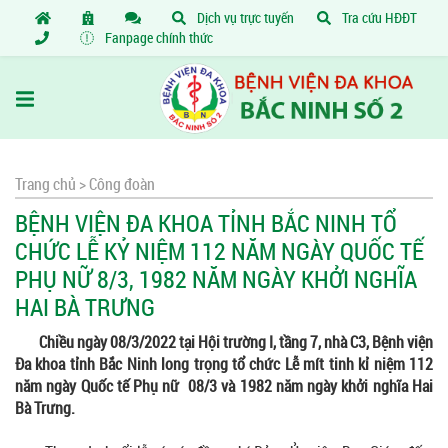
Dịch vụ trực tuyến
Tra cứu HĐĐT
Fanpage chính thức
Trang chủ >
Công đoàn
BỆNH VIỆN ĐA KHOA TỈNH BẮC NINH TỔ
CHỨC LỄ KỶ NIỆM 112 NĂM NGÀY QUỐC TẾ
PHỤ NỮ 8/3, 1982 NĂM NGÀY KHỞI NGHĨA
HAI BÀ TRƯNG
Chiều ngày 08/3/2022 tại Hội trường I, tầng 7, nhà C3, Bệnh viện
Đa khoa tỉnh Bắc Ninh long trọng tổ chức Lễ mít tinh kỉ niệm 112
năm ngày Quốc tế Phụ nữ 08/3 và 1982 năm ngày khởi nghĩa Hai
Bà Trưng.