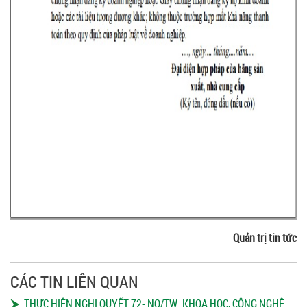
Quản trị tin tức
CÁC TIN LIÊN QUAN
THỰC HIỆN NGHỊ QUYẾT 72- NQ/TW: KHOA HỌC, CÔNG NGHỆ