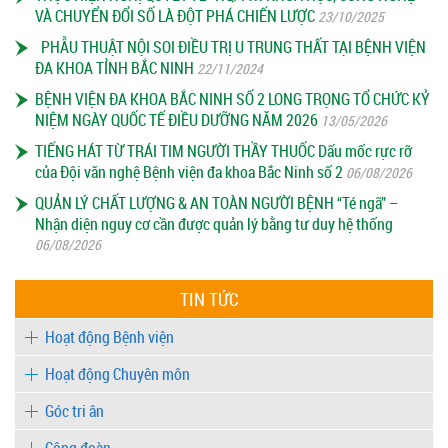
VÀ CHUYỂN ĐỔI SỐ LÀ ĐỘT PHÁ CHIẾN LƯỢC
23/10/2025
PHẪU THUẬT NỘI SOI ĐIỀU TRỊ U TRUNG THẤT TẠI BỆNH VIỆN
ĐA KHOA TỈNH BẮC NINH
22/11/2024
BỆNH VIỆN ĐA KHOA BẮC NINH SỐ 2 LONG TRỌNG TỔ CHỨC KỶ
NIỆM NGÀY QUỐC TẾ ĐIỀU DƯỠNG NĂM 2026
13/05/2026
TIẾNG HÁT TỪ TRÁI TIM NGƯỜI THẦY THUỐC Dấu mốc rực rỡ
của Đội văn nghệ Bệnh viện đa khoa Bắc Ninh số 2
06/08/2026
QUẢN LÝ CHẤT LƯỢNG & AN TOÀN NGƯỜI BỆNH “Té ngã” –
Nhận diện nguy cơ cần được quản lý bằng tư duy hệ thống
06/08/2026
TIN TỨC
Hoạt động Bệnh viện
Hoạt động Chuyên môn
Góc tri ân