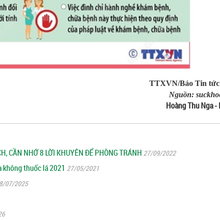
TTXVN/Báo Tin tức 
Nguồn: suckho
Hoàng Thu Nga -
CH, CẦN NHỚ 8 LỜI KHUYÊN ĐỂ PHÒNG TRÁNH
27/09/2022
a không thuốc lá 2021
27/05/2021
8/07/2025
26