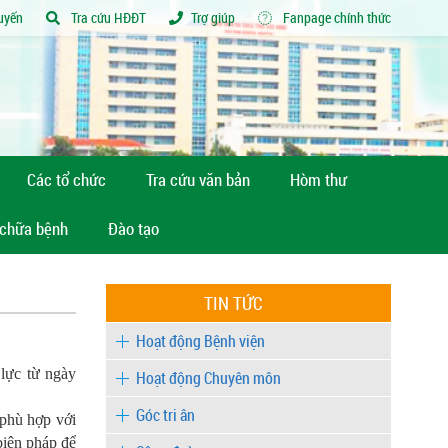
tuyến
Tra cứu HĐĐT
Trợ giúp
Fanpage chính thức
Các tổ chức
Tra cứu văn bản
Hòm thư
 chữa bệnh
Đào tạo
TIN TỨC
Hoạt động Bệnh viện
lực từ ngày
Hoạt động Chuyên môn
Góc tri ân
 phù hợp với
biện pháp để