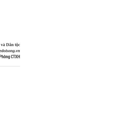
và Dân tộc
edoisong.vn
 Phòng CTXH