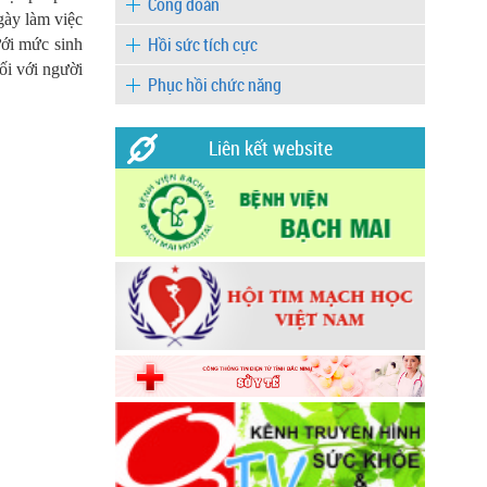
Công đoàn
gày làm việc
Hồi sức tích cực
ưới mức sinh
ối với người
Phục hồi chức năng
Liên kết website