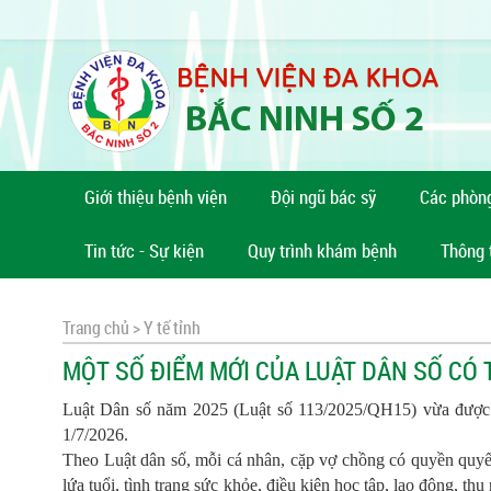
Giới thiệu bệnh viện
Đội ngũ bác sỹ
Các phòn
Tin tức - Sự kiện
Quy trình khám bệnh
Thông 
Trang chủ >
Y tế tỉnh
MỘT SỐ ĐIỂM MỚI CỦA LUẬT DÂN SỐ CÓ 
Luật Dân số năm 2025 (Luật số 113/2025/QH15) vừa được Q
1/7/2026.
Theo Luật dân số, mỗi cá nhân, cặp vợ chồng có quyền quyết
lứa tuổi, tình trạng sức khỏe, điều kiện học tập, lao động, t