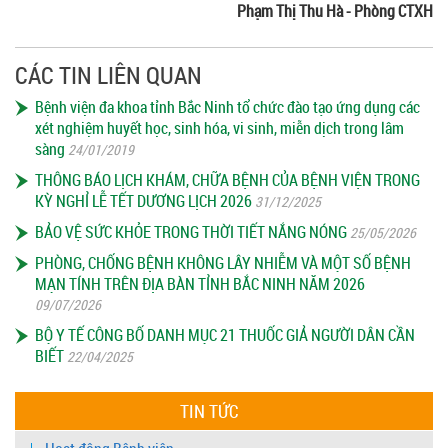
Phạm Thị Thu Hà - Phòng CTXH
CÁC TIN LIÊN QUAN
Bệnh viện đa khoa tỉnh Bắc Ninh tổ chức đào tạo ứng dụng các
xét nghiệm huyết học, sinh hóa, vi sinh, miễn dịch trong lâm
sàng
24/01/2019
THÔNG BÁO LỊCH KHÁM, CHỮA BỆNH CỦA BỆNH VIỆN TRONG
KỲ NGHỈ LỄ TẾT DƯƠNG LỊCH 2026
31/12/2025
BẢO VỆ SỨC KHỎE TRONG THỜI TIẾT NẮNG NÓNG
25/05/2026
PHÒNG, CHỐNG BỆNH KHÔNG LÂY NHIỄM VÀ MỘT SỐ BỆNH
MẠN TÍNH TRÊN ĐỊA BÀN TỈNH BẮC NINH NĂM 2026
09/07/2026
BỘ Y TẾ CÔNG BỐ DANH MỤC 21 THUỐC GIẢ NGƯỜI DÂN CẦN
BIẾT
22/04/2025
TIN TỨC