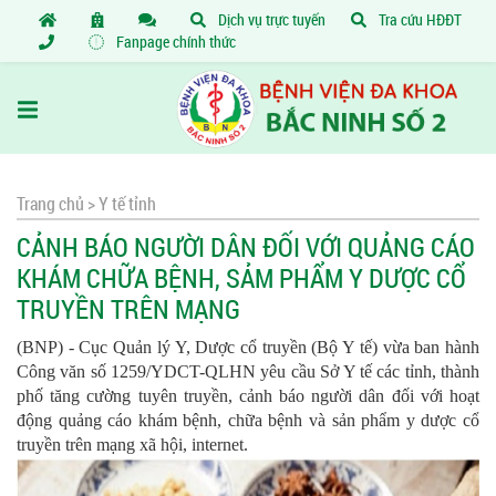
Dịch vụ trực tuyến
Tra cứu HĐĐT
Fanpage chính thức
Trang chủ >
Y tế tỉnh
CẢNH BÁO NGƯỜI DÂN ĐỐI VỚI QUẢNG CÁO
KHÁM CHỮA BỆNH, SẢM PHẨM Y DƯỢC CỔ
TRUYỀN TRÊN MẠNG
(BNP) - Cục Quản lý Y, Dược cổ truyền (Bộ Y tế) vừa ban hành
Công văn số 1259/YDCT-QLHN yêu cầu Sở Y tế các tỉnh, thành
phố tăng cường tuyên truyền, cảnh báo người dân đối với hoạt
động quảng cáo khám bệnh, chữa bệnh và sản phẩm y dược cổ
truyền trên mạng xã hội, internet.