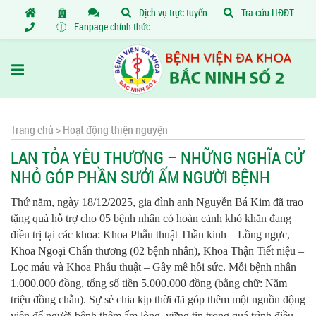
Dịch vụ trực tuyến
Tra cứu HĐĐT
Fanpage chính thức
Trang chủ >
Hoạt động thiện nguyện
LAN TỎA YÊU THƯƠNG – NHỮNG NGHĨA CỬ
NHỎ GÓP PHẦN SƯỞI ẤM NGƯỜI BỆNH
Thứ năm, ngày 18/12/2025, gia đình anh Nguyễn Bá Kim đã trao
tặng quà hỗ trợ cho 05 bệnh nhân có hoàn cảnh khó khăn đang
điều trị tại các khoa: Khoa Phẫu thuật Thần kinh – Lồng ngực,
Khoa Ngoại Chấn thương (02 bệnh nhân), Khoa Thận Tiết niệu –
Lọc máu và Khoa Phẫu thuật – Gây mê hồi sức. Mỗi bệnh nhân
1.000.000 đồng, tổng số tiền 5.000.000 đồng (bằng chữ: Năm
triệu đồng chẵn). Sự sẻ chia kịp thời đã góp thêm một nguồn động
viên để người bệnh thêm ấm lòng, vững tin trong quá trình điều