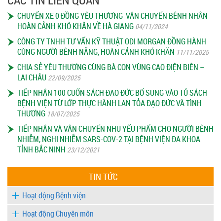
CÁC TIN LIÊN QUAN
CHUYẾN XE 0 ĐỒNG YÊU THƯƠNG VẬN CHUYỂN BỆNH NHÂN
HOÀN CẢNH KHÓ KHĂN VỀ HÀ GIANG
04/11/2024
CÔNG TY TNHH TƯ VẤN KỸ THUẬT ODI MORGAN ĐỒNG HÀNH
CÙNG NGƯỜI BỆNH NẶNG, HOÀN CẢNH KHÓ KHĂN
11/11/2025
CHIA SẺ YÊU THƯƠNG CÙNG BÀ CON VÙNG CAO ĐIỆN BIÊN –
LAI CHÂU
22/09/2025
TIẾP NHẬN 100 CUỐN SÁCH ĐẠO ĐỨC BỔ SUNG VÀO TỦ SÁCH
BỆNH VIỆN TỪ LỚP THỰC HÀNH LAN TỎA ĐẠO ĐỨC VÀ TÌNH
THƯƠNG
18/07/2025
TIẾP NHẬN VÀ VẬN CHUYỂN NHU YẾU PHẨM CHO NGƯỜI BỆNH
NHIỄM, NGHI NHIỄM SARS-COV-2 TẠI BỆNH VIỆN ĐA KHOA
TỈNH BẮC NINH
23/12/2021
TIN TỨC
Hoạt động Bệnh viện
Hoạt động Chuyên môn