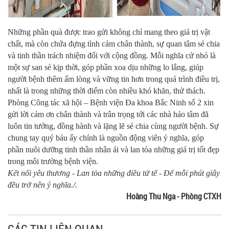
Những phần quà được trao gửi không chỉ mang theo giá trị vật
chất, mà còn chứa đựng tình cảm chân thành, sự quan tâm sẻ chia
và tinh thần trách nhiệm đối với cộng đồng. Mỗi nghĩa cử nhỏ là
một sự san sẻ kịp thời, góp phần xoa dịu những lo lắng, giúp
người bệnh thêm ấm lòng và vững tin hơn trong quá trình điều trị,
nhất là trong những thời điểm còn nhiều khó khăn, thử thách.
Phòng Công tác xã hội – Bệnh viện Đa khoa Bắc Ninh số 2 xin
gửi lời cảm ơn chân thành và trân trọng tới các nhà hảo tâm đã
luôn tin tưởng, đồng hành và lặng lẽ sẻ chia cùng người bệnh. Sự
chung tay quý báu ấy chính là nguồn động viên ý nghĩa, góp
phần nuôi dưỡng tinh thần nhân ái và lan tỏa những giá trị tốt đẹp
trong môi trường bệnh viện.
Kết nối yêu thương - Lan tỏa những điều tử tế - Để mỗi phút giây
đều trở nên ý nghĩa./.
Hoàng Thu Nga - Phòng CTXH