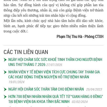
hảo tâm. Sự đồng hành của quý vị không chỉ góp phần lan tỏa
thông điệp yêu thương, nhân ái, mà còn giúp Bệnh viện trở thành
nhịp cầu kết nối những trái tim nhân hậu vì cộng đồng.
Một lần nữa, kính chúc quý nhà hảo tâm luôn dồi dào sức khỏe,
bình an, hạnh phúc để tiếp tục gieo thêm nhiều mầm thiện lành
trong cuộc đời./.
Phạm Thị Thu Hà - Phòng CTXH
CÁC TIN LIÊN QUAN
NGÀY HỘI CHĂM SÓC SỨC KHOẺ TINH THẦN CHO NGƯỜI BỆNH
UNG THƯ THÁNG 7.2026
27/07/2026
NHÂN VIÊN Y TẾ BỆNH VIỆN TÍCH CỰC CHUNG TAY THAM GIA
CÁC HOẠT ĐỘNG THIỆN NGUYỆN HỖ TRỢ BỆNH NHÂN
19/01/2024
NGÀY HỘI CHĂM SÓC THÂN TÂM CHO BỆNH NHÂN
25/04/2023
HƠN 700 BỆNH NHÂN NHẬN QUÀ TẾT TỪ “GIAN HÀNG 0 ĐỒNG”
TẠI BỆNH VIỆN ĐA KHOA TỈNH BẮC NINH
02/02/2024