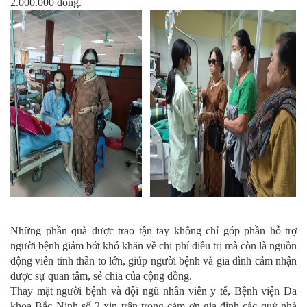
2.000.000 đồng.
Những phần quà được trao tận tay không chỉ góp phần hỗ trợ
người bệnh giảm bớt khó khăn về chi phí điều trị mà còn là nguồn
động viên tinh thần to lớn, giúp người bệnh và gia đình cảm nhận
được sự quan tâm, sẻ chia của cộng đồng.
Thay mặt người bệnh và đội ngũ nhân viên y tế, Bệnh viện Đa
khoa Bắc Ninh số 2 xin trân trọng cảm ơn gia đình các quý nhà