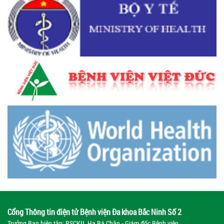
Cổng Thông tin điện tử Bệnh viện Đa khoa Bắc Ninh Số 2
Trưởng Ban biên tập: BSCKII. Hạ Bá Chân - Giám đốc Bệnh viện