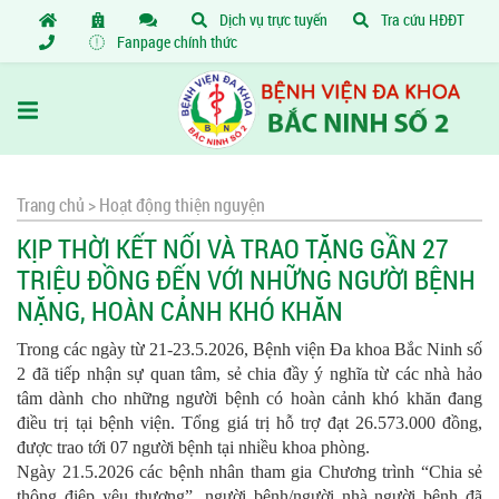
Dịch vụ trực tuyến
Tra cứu HĐĐT
Fanpage chính thức
Trang chủ >
Hoạt động thiện nguyện
KỊP THỜI KẾT NỐI VÀ TRAO TẶNG GẦN 27
TRIỆU ĐỒNG ĐẾN VỚI NHỮNG NGƯỜI BỆNH
NẶNG, HOÀN CẢNH KHÓ KHĂN
Trong các ngày từ 21-23.5.2026, Bệnh viện Đa khoa Bắc Ninh số
2 đã tiếp nhận sự quan tâm, sẻ chia đầy ý nghĩa từ các nhà hảo
tâm dành cho những người bệnh có hoàn cảnh khó khăn đang
điều trị tại bệnh viện. Tổng giá trị hỗ trợ đạt 26.573.000 đồng,
được trao tới 07 người bệnh tại nhiều khoa phòng.
Ngày 21.5.2026 các bệnh nhân tham gia Chương trình “Chia sẻ
thông điệp yêu thương”, người bệnh/người nhà người bệnh đã